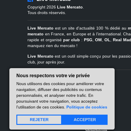
Copyright 2026
Live Mercato
.
Tous droits réservés.
Live Mercato
est un site d'actualité 100 % dédié au
m
mercato
en France, en Europe et à l'international. Cha
rapide et organisé
par club
:
PSG
,
OM
,
OL
,
Real Mad
manquez rien du mercato !
Live Mercato
est un outil simple conçu pour les passion
club, jour après jour.
Nous respectons votre vie privée
Live Mercato
Ligue 1
Nous utilisons des cookies pour améliorer votre
A propos
PSG
navigation, diffuser des publicités ou contenus
Nous contacter
Marseille
personnalisés, et analyser notre trafic. En
Mentions légales
Lyon
poursuivant votre navigation, vous acceptez
Politique de
Lille
l'utilisation de ces cookies.
Politique de cookies
confidentialité
Lens
Nantes
REJETER
ACCEPTER
Atlas des flux RSS
Rennes
Strasbourg