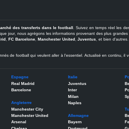
arché des transferts dans le football
. Suivez en temps réel les der
que jour, nous agrégons les informations provenant des plus grandes so
rid
,
FC Barcelone
,
Manchester United
,
Juventus
, et bien d'autres
nés de football qui veulent aller à l'essentiel. Actualisé en continu, i
Espagne
Italie
Po
Real Madrid
Juventus
Be
Barcelone
Inter
Po
Milan
Sp
Angleterre
Naples
Manchester City
Tu
Manchester United
Allemagne
Be
Arsenal
Bayern
F
Chelsea
Dortmund
Ga