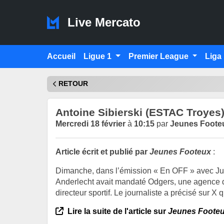
Live Mercato
Accueil
Ligue 1
Premier League
Liga
RETOUR
Antoine Sibierski (ESTAC Troyes)
Mercredi 18 février
à
10:15
par
Jeunes Foote
Article écrit et publié par
Jeunes Footeux
:
Dimanche, dans l’émission « En OFF » avec Jul
Anderlecht avait mandaté Odgers, une agence de
directeur sportif. Le journaliste a précisé sur X q
Lire la suite de l'article sur
Jeunes Foote