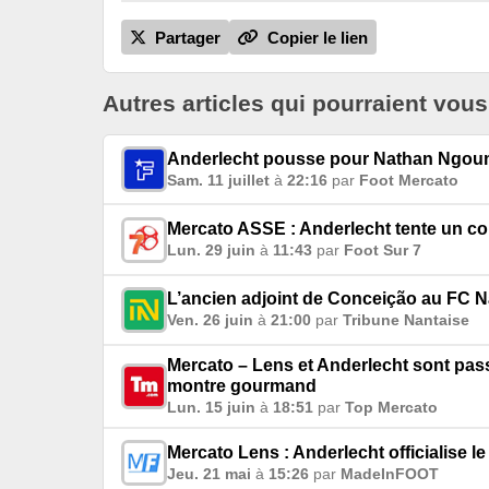
Partager
Copier le lien
Autres articles qui pourraient vous
Anderlecht pousse pour Nathan Ngo
Sam. 11 juillet
à
22:16
par
Foot Mercato
Mercato ASSE : Anderlecht tente un co
Lun. 29 juin
à
11:43
par
Foot Sur 7
L’ancien adjoint de Conceição au FC N
Ven. 26 juin
à
21:00
par
Tribune Nantaise
Mercato – Lens et Anderlecht sont pass
montre gourmand
Lun. 15 juin
à
18:51
par
Top Mercato
Mercato Lens : Anderlecht officialise 
Jeu. 21 mai
à
15:26
par
MadeInFOOT