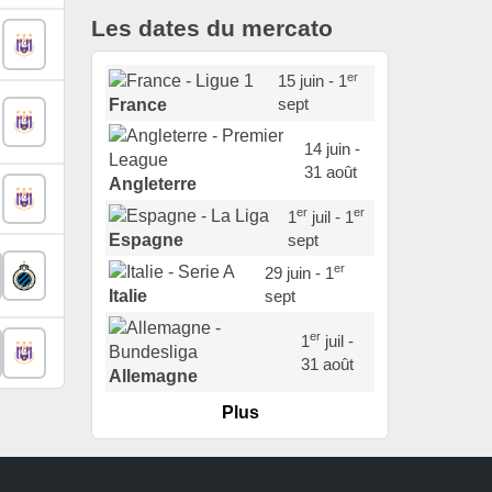
Les dates du mercato
er
15 juin - 1
sept
France
14 juin -
31 août
Angleterre
er
er
1
juil - 1
sept
Espagne
er
29 juin - 1
sept
Italie
er
1
juil -
31 août
Allemagne
Plus
er
1
juil -
15 sept
Portugal
22 juin - 2