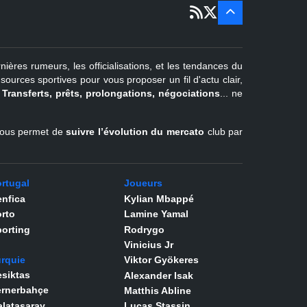
sept
Pays-Bas
22 juin - 4
sept
Turquie
nières rumeurs, les officialisations, et les tendances du
er
1
juil -
urces sportives pour vous proposer un fil d'actu clair,
31 août
.
Transferts, prêts, prolongations, négociations
... ne
Belgique
l vous permet de
suivre l’évolution du mercato
club par
rtugal
Joueurs
nfica
Kylian Mbappé
rto
Lamine Yamal
orting
Rodrygo
Vinicius Jr
rquie
Viktor Gyökeres
siktas
Alexander Isak
ernerbahçe
Matthis Abline
latasaray
Lucas Stassin