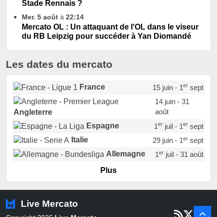
Stade Rennais ?
Mer. 5 août
à
22:14
Mercato OL : Un attaquant de l'OL dans le viseur
du RB Leipzig pour succéder à Yan Diomandé
Les dates du mercato
er
France
15 juin - 1
sept
14 juin - 31
août
Angleterre
er
er
Espagne
1
juil - 1
sept
er
Italie
29 juin - 1
sept
er
Allemagne
1
juil - 31 août
er
Portugal
1
juil - 15 sept
Plus
Pays-Bas
22 juin - 2 sept
Turquie
22 juin - 4 sept
Live Mercato
er
1
juil - 31