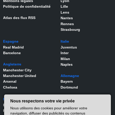
Mentions légales
Lyon
Politique de confidentialité
Lille
Lens
Atlas des flux RSS
Nantes
Rennes
Strasbourg
Espagne
Italie
Real Madrid
Juventus
Barcelone
Inter
Milan
Angleterre
Naples
Manchester City
Manchester United
Allemagne
Arsenal
Bayern
Chelsea
Dortmund
Portugal
Joueurs
Nous respectons votre vie privée
Benfica
Kylian Mbappé
Nous utilisons des cookies pour améliorer votre
Porto
Lamine Yamal
navigation, diffuser des publicités ou contenus