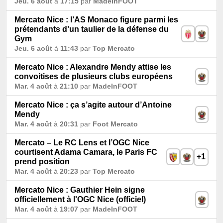
Jeu. 6 août
à
17:15
par
MadeInFOOT
Mercato Nice : l’AS Monaco figure parmi les
prétendants d’un taulier de la défense du
Gym
Jeu. 6 août
à
11:43
par
Top Mercato
Mercato Nice : Alexandre Mendy attise les
convoitises de plusieurs clubs européens
Mar. 4 août
à
21:10
par
MadeInFOOT
Mercato Nice : ça s’agite autour d’Antoine
Mendy
Mar. 4 août
à
20:31
par
Foot Mercato
Mercato – Le RC Lens et l’OGC Nice
courtisent Adama Camara, le Paris FC
+1
prend position
Mar. 4 août
à
20:23
par
Top Mercato
Mercato Nice : Gauthier Hein signe
officiellement à l'OGC Nice (officiel)
Mar. 4 août
à
19:07
par
MadeInFOOT