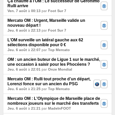
Ça chauffe à l’OM : Le successeur de Geronimo
Rulli arrive
Ven. 7 août
à
00:13
par
Foot Sur 7
Mercato OM : Urgent, Marseille valide un
nouveau départ !
Jeu. 6 août
à
22:13
par
Foot Sur 7
L’OM surveille un latéral gauche aux 62
sélections disponible pour 0 €
Jeu. 6 août
à
22:07
par
Top Mercato
OM : un ancien buteur de Ligue 1 sur le marché,
une occasion à saisir pour les Phocéens ?
Jeu. 6 août
à
22:01
par
Onze Mondial
Mercato OM : Rulli tout proche d’un départ,
Lorenzi fonce sur un ancien du PSG
Jeu. 6 août
à
21:25
par
Top Mercato
Mercato OM : L'Olympique de Marseille place de
nombreux joueurs sur le marché des transferts
Jeu. 6 août
à
21:21
par
MadeInFOOT