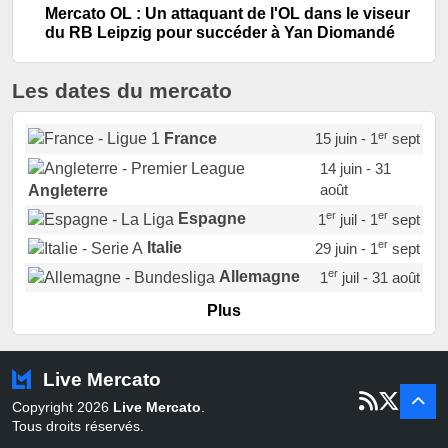
Mercato OL : Un attaquant de l'OL dans le viseur
du RB Leipzig pour succéder à Yan Diomandé
Les dates du mercato
er
France
15 juin - 1
sept
14 juin - 31
août
Angleterre
er
er
Espagne
1
juil - 1
sept
er
Italie
29 juin - 1
sept
er
Allemagne
1
juil - 31 août
er
Portugal
1
juil - 15 sept
Plus
Pays-Bas
22 juin - 2 sept
Turquie
22 juin - 4 sept
Live Mercato
er
1
juil - 31
Copyright 2026
Live Mercato
.
août
Belgique
Tous droits réservés.