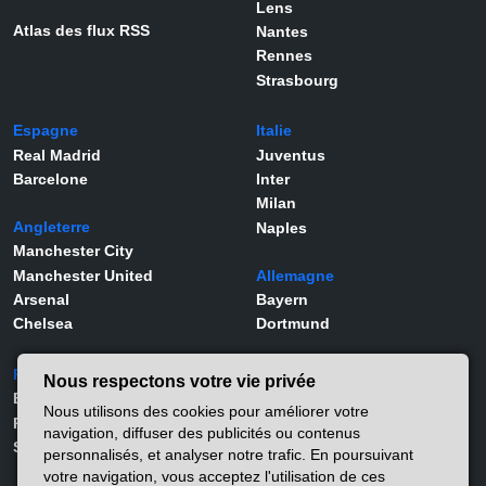
Lens
Atlas des flux RSS
Nantes
Rennes
Strasbourg
Espagne
Italie
Real Madrid
Juventus
Barcelone
Inter
Milan
Angleterre
Naples
Manchester City
Manchester United
Allemagne
Arsenal
Bayern
Chelsea
Dortmund
Portugal
Joueurs
Nous respectons votre vie privée
Benfica
Kylian Mbappé
Nous utilisons des cookies pour améliorer votre
Porto
Lamine Yamal
navigation, diffuser des publicités ou contenus
Sporting
Rodrygo
personnalisés, et analyser notre trafic. En poursuivant
Vinicius Jr
votre navigation, vous acceptez l'utilisation de ces