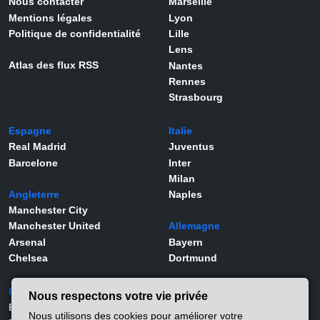
Nous contacter
Marseille
Mentions légales
Lyon
Politique de confidentialité
Lille
Lens
Atlas des flux RSS
Nantes
Rennes
Strasbourg
Espagne
Italie
Real Madrid
Juventus
Barcelone
Inter
Milan
Angleterre
Naples
Manchester City
Manchester United
Allemagne
Arsenal
Bayern
Chelsea
Dortmund
Portugal
Joueurs
Nous respectons votre vie privée
Benfica
Kylian Mbappé
Nous utilisons des cookies pour améliorer votre