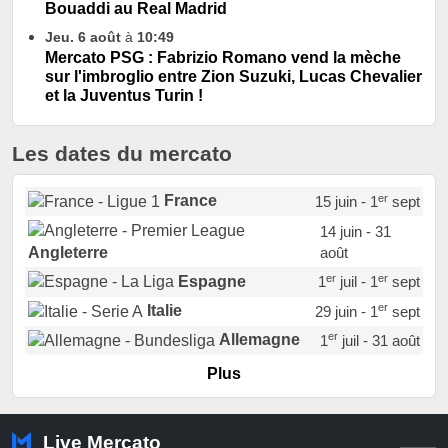
Bouaddi au Real Madrid
Jeu. 6 août
à
10:49
Mercato PSG : Fabrizio Romano vend la mèche
sur l'imbroglio entre Zion Suzuki, Lucas Chevalier
et la Juventus Turin !
Les dates du mercato
er
France
15 juin - 1
sept
14 juin - 31
août
Angleterre
er
er
Espagne
1
juil - 1
sept
er
Italie
29 juin - 1
sept
er
Allemagne
1
juil - 31 août
er
Portugal
1
juil - 15 sept
Plus
Pays-Bas
22 juin - 2 sept
Turquie
22 juin - 4 sept
Live Mercato