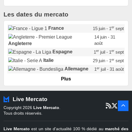
Les dates du mercato
er
France
15 juin - 1
sept
14 juin - 31
août
Angleterre
er
er
Espagne
1
juil - 1
sept
er
Italie
29 juin - 1
sept
er
Allemagne
1
juil - 31 août
er
Portugal
1
juil - 15 sept
Plus
Pays-Bas
22 juin - 2 sept
Turquie
22 juin - 4 sept
Live Mercato
er
1
juil - 31
Copyright 2026
Live Mercato
.
août
Belgique
Tous droits réservés.
Live Mercato
est un site d'actualité 100 % dédié au
marché des