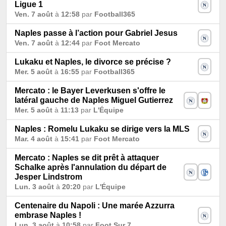
Ligue 1
Ven. 7 août
à
12:58
par
Football365
Naples passe à l’action pour Gabriel Jesus
Ven. 7 août
à
12:44
par
Foot Mercato
Lukaku et Naples, le divorce se précise ?
Mer. 5 août
à
16:55
par
Football365
Mercato : le Bayer Leverkusen s'offre le
latéral gauche de Naples Miguel Gutierrez
Mer. 5 août
à
11:13
par
L'Équipe
Naples : Romelu Lukaku se dirige vers la MLS
Mar. 4 août
à
15:41
par
Foot Mercato
Mercato : Naples se dit prêt à attaquer
Schalke après l'annulation du départ de
Jesper Lindstrom
Lun. 3 août
à
20:20
par
L'Équipe
Centenaire du Napoli : Une marée Azzurra
embrase Naples !
Lun. 3 août
à
10:58
par
Foot Sur 7