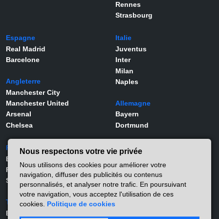
Rennes
Strasbourg
Espagne
Italie
Real Madrid
Juventus
Barcelone
Inter
Milan
Angleterre
Naples
Manchester City
Manchester United
Allemagne
Arsenal
Bayern
Chelsea
Dortmund
Portugal
Joueurs
Nous respectons votre vie privée
Benfica
Kylian Mbappé
Nous utilisons des cookies pour améliorer votre
Porto
Lamine Yamal
navigation, diffuser des publicités ou contenus
Sporting
Rodrygo
personnalisés, et analyser notre trafic. En poursuivant
Vinicius Jr
votre navigation, vous acceptez l'utilisation de ces
Turquie
Viktor Gyökeres
cookies.
Politique de cookies
Besiktas
Alexander Isak