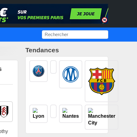
Tendances
s
othy