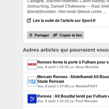
Castagne, Joachim Andersen, Calvin Bassey, 
Joshua King, Samuel Chukwueze — Raul Jiménez
(blessé)Incertain : Alex Iwobi (blessé contre ...
Lire la suite de l'article sur
Sport.fr
Partager
Copier le lien
Autres articles qui pourraient vous
Rennes ferme la porte à Fulham pour sa
Jeu. 6 août
à
21:31
par
Onze Mondial
Mercato Rennes : Abdelhamid Aït Boudl
Stade Rennais
Jeu. 6 août
à
17:50
par
MadeInFOOT
Rennes : Aït Boudlal tenté par Fulham 
Jeu. 6 août
à
12:13
par
Foot Mercato