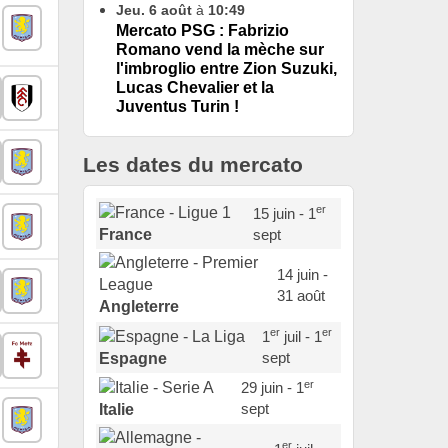
Jeu. 6 août
à
10:49
Mercato PSG : Fabrizio
Romano vend la mèche sur
l'imbroglio entre Zion Suzuki,
Lucas Chevalier et la
Juventus Turin !
Les dates du mercato
er
15 juin - 1
sept
France
14 juin -
31 août
Angleterre
er
er
1
juil - 1
sept
Espagne
er
29 juin - 1
sept
Italie
er