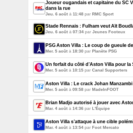
Joueur ougandais et capitaine du SC Vi
dans la rue
Jeu. 6 août
à
11:48
par
RMC Sport
Stade Rennais : Fulham veut Aït Boudla
Jeu. 6 août
à
07:34
par
Jeunes Footeux
PSG Aston Villa : Le coup de gueule d
Mer. 5 août
à
18:30
par
Planète PSG
Un forfait du côté d’Aston Villa pour 
Mer. 5 août
à
10:15
par
Canal Supporters
Aston Villa : Le crack Johan Manzambi 
Mer. 5 août
à
09:58
par
MadeInFOOT
Brian Madjo autorisé à jouer avec Asto
Mar. 4 août
à
14:36
par
L'Équipe
Aston Villa s’attaque à une cible polé
Mar. 4 août
à
13:54
par
Foot Mercato