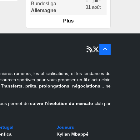
1
juil -
31 août
Allemagne
Plus
er
1
juil -
15 sept
Portugal
22 juin - 2
sept
Pays-Bas
22 juin - 4
sept
Turquie
nières rumeurs, les officialisations, et les tendances du
er
1
juil -
urces sportives pour vous proposer un fil d'actu clair,
31 août
.
Transferts, prêts, prolongations, négociations
... ne
Belgique
l vous permet de
suivre l’évolution du mercato
club par
rtugal
Joueurs
nfica
Kylian Mbappé