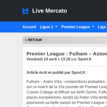
Live Mercato
Accueil
Ligue 1
Premier League
Liga
RETOUR
Premier League : Fulham – Aston
Vendredi 24 avril
à
13:26
par
Sport.fr
Article écrit et publié par
Sport.fr
:
Fulham – Aston Villa : compositions probables, c
sur ce match de la 31e journée de Premier Leag
Craven Cottage et diffusé sur beIN Sports. Ful
places européennes, tandis qu’Aston Villa tenter
poursuivre sa belle saison en Premier League.