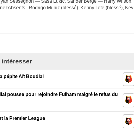
Ryan Sessegnon — Sasa Lukic, Sander Berge — Harry Wilson,
Absents : Rodrigo Muniz (blessé), Kenny Tete (blessé), Kev
 intéresser
 pépite Aït Boudlal
al pousse pour rejoindre Fulham malgré le refus du
et la Premier League