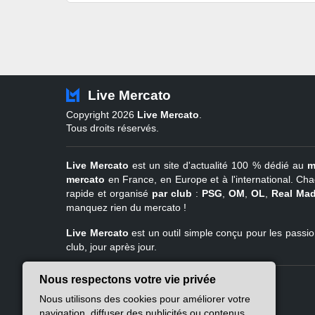
Live Mercato
Copyright 2026
Live Mercato
.
Tous droits réservés.
Live Mercato
est un site d'actualité 100 % dédié au
m
mercato
en France, en Europe et à l'international. Cha
rapide et organisé
par club
:
PSG
,
OM
,
OL
,
Real Mad
manquez rien du mercato !
Live Mercato
est un outil simple conçu pour les passion
club, jour après jour.
Nous respectons votre vie privée
Live Mercato
Ligue 1
Nous utilisons des cookies pour améliorer votre
A propos
PSG
navigation, diffuser des publicités ou contenus