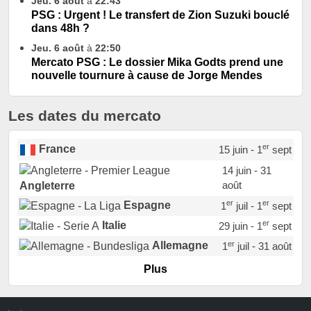
Jeu. 6 août
à
22:43
PSG : Urgent ! Le transfert de Zion Suzuki bouclé
dans 48h ?
Jeu. 6 août
à
22:50
Mercato PSG : Le dossier Mika Godts prend une
nouvelle tournure à cause de Jorge Mendes
Les dates du mercato
er
France
15 juin - 1
sept
14 juin - 31
août
Angleterre
er
er
Espagne
1
juil - 1
sept
er
Italie
29 juin - 1
sept
er
Allemagne
1
juil - 31 août
er
Portugal
1
juil - 15 sept
Plus
Pays-Bas
22 juin - 2 sept
Turquie
22 juin - 4 sept