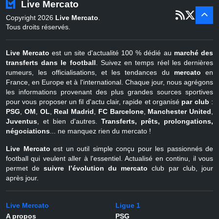
Live Mercato
er
1
juil - 31
Copyright 2026
Live Mercato
.
août
Belgique
Tous droits réservés.
Live Mercato
est un site d'actualité 100 % dédié au
marché des
transferts dans le football
. Suivez en temps réel les dernières
rumeurs, les officialisations, et les tendances du
mercato
en
France, en Europe et à l'international. Chaque jour, nous agrégons
les informations provenant des plus grandes sources sportives
pour vous proposer un fil d'actu clair, rapide et organisé
par club
:
PSG
,
OM
,
OL
,
Real Madrid
,
FC Barcelone
,
Manchester United
,
Juventus
, et bien d'autres.
Transferts, prêts, prolongations,
négociations
... ne manquez rien du mercato !
Live Mercato
est un outil simple conçu pour les passionnés de
football qui veulent aller à l'essentiel. Actualisé en continu, il vous
permet de
suivre l’évolution du mercato
club par club, jour
après jour.
Live Mercato
Ligue 1
A propos
PSG