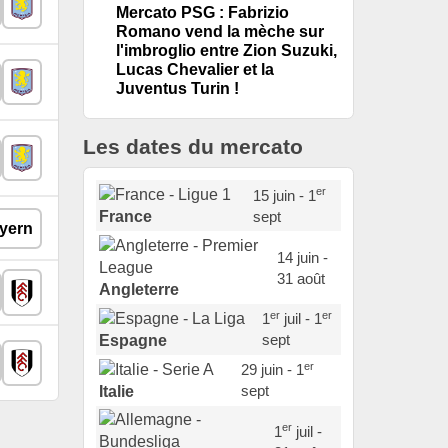
Mercato PSG : Fabrizio
Romano vend la mèche sur
l'imbroglio entre Zion Suzuki,
Lucas Chevalier et la
Juventus Turin !
Les dates du mercato
er
15 juin - 1
sept
France
14 juin -
31 août
Angleterre
er
er
1
juil - 1
sept
Espagne
er
29 juin - 1
sept
Italie
er
1
juil -