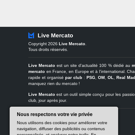
Live Mercato
Copyright 2026
Live Mercato
.
Tous droits réservés.
Live Mercato
est un site d'actualité 100 % dédié au
m
mercato
en France, en Europe et à l'international. Cha
rapide et organisé
par club
:
PSG
,
OM
,
OL
,
Real Mad
manquez rien du mercato !
Live Mercato
est un outil simple conçu pour les passion
club, jour après jour.
Nous respectons votre vie privée
Live Mercato
Ligue 1
Nous utilisons des cookies pour améliorer votre
A propos
PSG
navigation, diffuser des publicités ou contenus
Nous contacter
Marseille
personnalisés, et analyser notre trafic. En