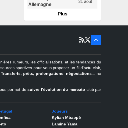
31 août
Allemagne
Plus
er
1
juil -
15 sept
Portugal
22 juin - 2
sept
Pays-Bas
22 juin - 4
sept
Turquie
nières rumeurs, les officialisations, et les tendances du
er
1
juil -
urces sportives pour vous proposer un fil d'actu clair,
31 août
.
Transferts, prêts, prolongations, négociations
... ne
Belgique
l vous permet de
suivre l’évolution du mercato
club par
rtugal
Joueurs
nfica
Kylian Mbappé
rto
Lamine Yamal