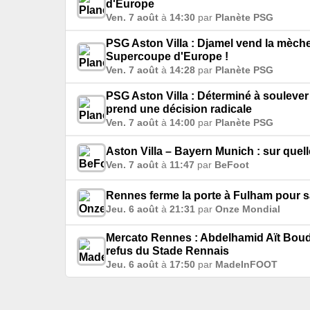
d'Europe
Ven. 7 août
à
14:30
par
Planète PSG
PSG Aston Villa : Djamel vend la mèche 
Supercoupe d'Europe !
Ven. 7 août
à
14:28
par
Planète PSG
PSG Aston Villa : Déterminé à soulev
prend une décision radicale
Ven. 7 août
à
14:00
par
Planète PSG
Aston Villa – Bayern Munich : sur quell
Ven. 7 août
à
11:47
par
BeFoot
Rennes ferme la porte à Fulham pour sa
Jeu. 6 août
à
21:31
par
Onze Mondial
Mercato Rennes : Abdelhamid Aït Boud
refus du Stade Rennais
Jeu. 6 août
à
17:50
par
MadeInFOOT