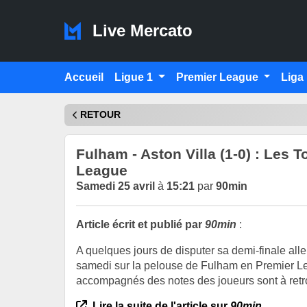
Live Mercato
Accueil
Ligue 1
Premier League
Liga
RETOUR
Fulham - Aston Villa (1-0) : Les 
League
Samedi 25 avril
à
15:21
par
90min
Article écrit et publié par
90min
:
A quelques jours de disputer sa demi-finale all
samedi sur la pelouse de Fulham en Premier Lea
accompagnés des notes des joueurs sont à retro
Lire la suite de l'article sur
90min