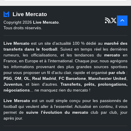
Pays-Bas
22 juin - 2 sept
Turquie
22 juin - 4 sept
Live Mercato
er
1
juil - 31
Copyright 2026
Live Mercato
.
août
Belgique
Tous droits réservés.
Live Mercato
est un site d'actualité 100 % dédié au
marché des
transferts dans le football
. Suivez en temps réel les dernières
rumeurs, les officialisations, et les tendances du
mercato
en
France, en Europe et à l'international. Chaque jour, nous agrégons
les informations provenant des plus grandes sources sportives
pour vous proposer un fil d'actu clair, rapide et organisé
par club
:
PSG
,
OM
,
OL
,
Real Madrid
,
FC Barcelone
,
Manchester United
,
Juventus
, et bien d'autres.
Transferts, prêts, prolongations,
négociations
... ne manquez rien du mercato !
Live Mercato
est un outil simple conçu pour les passionnés de
football qui veulent aller à l'essentiel. Actualisé en continu, il vous
permet de
suivre l’évolution du mercato
club par club, jour
après jour.