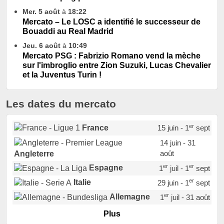
Mer. 5 août
à
18:22
Mercato – Le LOSC a identifié le successeur de
Bouaddi au Real Madrid
Jeu. 6 août
à
10:49
Mercato PSG : Fabrizio Romano vend la mèche
sur l'imbroglio entre Zion Suzuki, Lucas Chevalier
et la Juventus Turin !
Les dates du mercato
er
France
15 juin - 1
sept
14 juin - 31
août
Angleterre
er
er
Espagne
1
juil - 1
sept
er
Italie
29 juin - 1
sept
er
Allemagne
1
juil - 31 août
er
Portugal
1
juil - 15 sept
Plus