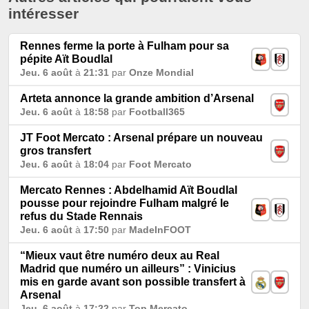
intéresser
Rennes ferme la porte à Fulham pour sa
pépite Aït Boudlal
Jeu. 6 août
à
21:31
par
Onze Mondial
Arteta annonce la grande ambition d’Arsenal
Jeu. 6 août
à
18:58
par
Football365
JT Foot Mercato : Arsenal prépare un nouveau
gros transfert
Jeu. 6 août
à
18:04
par
Foot Mercato
Mercato Rennes : Abdelhamid Aït Boudlal
pousse pour rejoindre Fulham malgré le
refus du Stade Rennais
Jeu. 6 août
à
17:50
par
MadeInFOOT
“Mieux vaut être numéro deux au Real
Madrid que numéro un ailleurs” : Vinicius
mis en garde avant son possible transfert à
Arsenal
Jeu. 6 août
à
17:22
par
Top Mercato