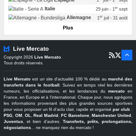
er
Italie
29 juin - 1
sept
er
Allemagne
1
juil - 31 août
er
Portugal
1
juil - 15 sept
Plus
Pays-Bas
22 juin - 2 sept
Turquie
22 juin - 4 sept
Live Mercato
er
1
juil - 31
Copyright 2026
Live Mercato
.
août
Belgique
Tous droits réservés.
Live Mercato
est un site d'actualité 100 % dédié au
marché des
transferts dans le football
. Suivez en temps réel les dernières
rumeurs, les officialisations, et les tendances du
mercato
en
France, en Europe et à l'international. Chaque jour, nous agrégons
les informations provenant des plus grandes sources sportives
pour vous proposer un fil d'actu clair, rapide et organisé
par club
:
PSG
,
OM
,
OL
,
Real Madrid
,
FC Barcelone
,
Manchester United
,
Juventus
, et bien d'autres.
Transferts, prêts, prolongations,
négociations
... ne manquez rien du mercato !