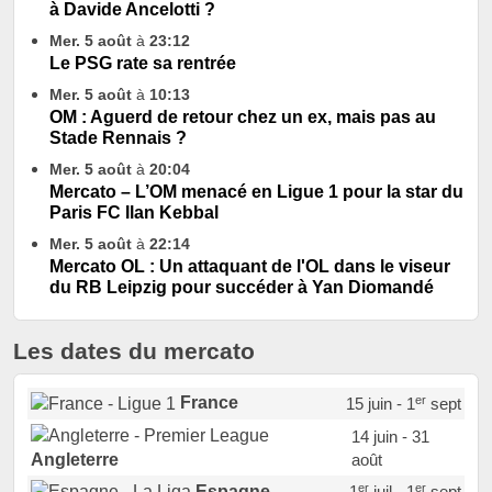
à Davide Ancelotti ?
Mer. 5 août
à
23:12
Le PSG rate sa rentrée
Mer. 5 août
à
10:13
OM : Aguerd de retour chez un ex, mais pas au
Stade Rennais ?
Mer. 5 août
à
20:04
Mercato – L’OM menacé en Ligue 1 pour la star du
Paris FC Ilan Kebbal
Mer. 5 août
à
22:14
Mercato OL : Un attaquant de l'OL dans le viseur
du RB Leipzig pour succéder à Yan Diomandé
Les dates du mercato
er
France
15 juin - 1
sept
14 juin - 31
août
Angleterre
er
er
Espagne
1
juil - 1
sept