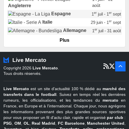
août
Angleterre
er
er
Espagne
1
juil - 1
sept
er
Italie
29 juin - 1
sept
er
Allemagne
1
juil - 31 août
er
Portugal
1
juil - 15 sept
Plus
Pays-Bas
22 juin - 2 sept
Turquie
22 juin - 4 sept
Live Mercato
er
1
juil - 31
Copyright 2026
Live Mercato
.
août
Belgique
Tous droits réservés.
Live Mercato
est un site d'actualité 100 % dédié au
marché des
transferts dans le football
. Suivez en temps réel les dernières
rumeurs, les officialisations, et les tendances du
mercato
en
France, en Europe et à l'international. Chaque jour, nous agrégons
les informations provenant des plus grandes sources sportives
pour vous proposer un fil d'actu clair, rapide et organisé
par club
:
PSG
,
OM
,
OL
,
Real Madrid
,
FC Barcelone
,
Manchester United
,