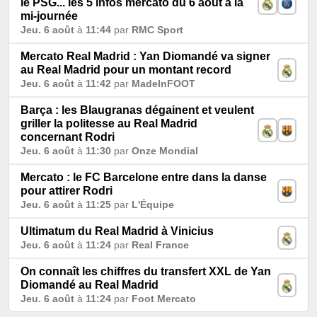
le PSG... les 5 infos mercato du 6 août à la
mi-journée
Jeu. 6 août
à
11:44
par
RMC Sport
Mercato Real Madrid : Yan Diomandé va signer
au Real Madrid pour un montant record
Jeu. 6 août
à
11:42
par
MadeInFOOT
Barça : les Blaugranas dégainent et veulent
griller la politesse au Real Madrid
concernant Rodri
Jeu. 6 août
à
11:30
par
Onze Mondial
Mercato : le FC Barcelone entre dans la danse
pour attirer Rodri
Jeu. 6 août
à
11:25
par
L'Équipe
Ultimatum du Real Madrid à Vinicius
Jeu. 6 août
à
11:24
par
Real France
On connaît les chiffres du transfert XXL de Yan
Diomandé au Real Madrid
Jeu. 6 août
à
11:24
par
Foot Mercato