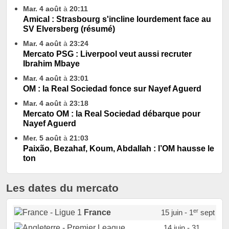
Mar. 4 août
à
20:11
Amical : Strasbourg s'incline lourdement face au
SV Elversberg (résumé)
Mar. 4 août
à
23:24
Mercato PSG : Liverpool veut aussi recruter
Ibrahim Mbaye
Mar. 4 août
à
23:01
OM : la Real Sociedad fonce sur Nayef Aguerd
Mar. 4 août
à
23:18
Mercato OM : la Real Sociedad débarque pour
Nayef Aguerd
Mer. 5 août
à
21:03
Paixão, Bezahaf, Koum, Abdallah : l’OM hausse le
ton
Les dates du mercato
er
France
15 juin - 1
sept
14 juin - 31