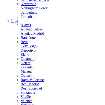
Newcastle
Nottingham Forest
Sunderland
Tottenham
Liga
Alavés
Athletic Bilbao
Atletico Madrid
Barcelone
Betis
Celta Vigo
Deportivo
Elche
Espanyol
Getafe
Levante
Malaga
Osasuna
Rayo Vallecano
Real Madrid
Real Sociedad
Santander
Séville
Valence