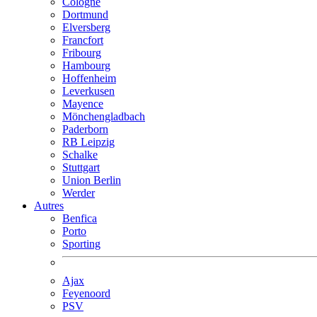
Cologne
Dortmund
Elversberg
Francfort
Fribourg
Hambourg
Hoffenheim
Leverkusen
Mayence
Mönchengladbach
Paderborn
RB Leipzig
Schalke
Stuttgart
Union Berlin
Werder
Autres
Benfica
Porto
Sporting
Ajax
Feyenoord
PSV