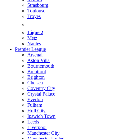
Strasbourg
Toulouse
Troyes
Ligue 2
Metz
Nantes
Premier League
Arsenal
Aston Villa
Bournemouth
Brentford
Brighton
Chelsea
Coventry City
Crystal Palace
Everton
Fulham
Hull City
Ipswich Town
Leeds
Liverpool
Manchester City
Manchester United