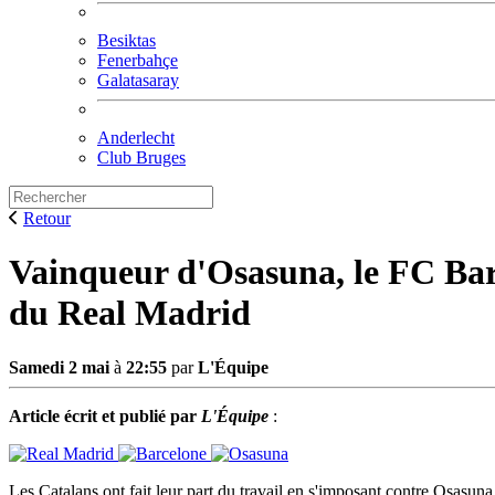
Besiktas
Fenerbahçe
Galatasaray
Anderlecht
Club Bruges
Retour
Vainqueur d'Osasuna, le FC Bar
du Real Madrid
Samedi 2 mai
à
22:55
par
L'Équipe
Article écrit et publié par
L'Équipe
:
Les Catalans ont fait leur part du travail en s'imposant contre Osasun