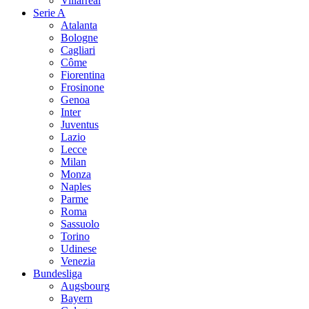
Villarreal
Serie A
Atalanta
Bologne
Cagliari
Côme
Fiorentina
Frosinone
Genoa
Inter
Juventus
Lazio
Lecce
Milan
Monza
Naples
Parme
Roma
Sassuolo
Torino
Udinese
Venezia
Bundesliga
Augsbourg
Bayern