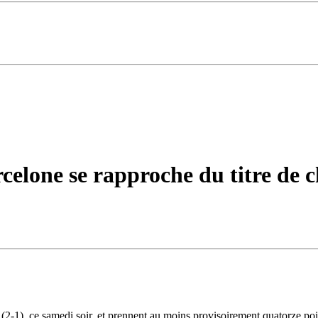
celone se rapproche du titre de 
a (2-1), ce samedi soir, et prennent au moins provisoirement quatorze po