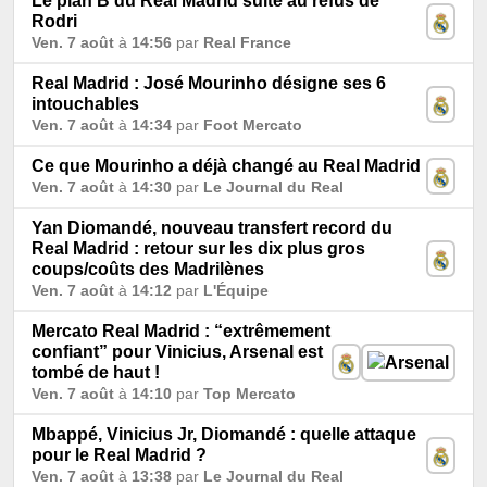
Le plan B du Real Madrid suite au refus de
Rodri
Ven. 7 août
à
14:56
par
Real France
Real Madrid : José Mourinho désigne ses 6
intouchables
Ven. 7 août
à
14:34
par
Foot Mercato
Ce que Mourinho a déjà changé au Real Madrid
Ven. 7 août
à
14:30
par
Le Journal du Real
Yan Diomandé, nouveau transfert record du
Real Madrid : retour sur les dix plus gros
coups/coûts des Madrilènes
Ven. 7 août
à
14:12
par
L'Équipe
Mercato Real Madrid : “extrêmement
confiant” pour Vinicius, Arsenal est
tombé de haut !
Ven. 7 août
à
14:10
par
Top Mercato
Mbappé, Vinicius Jr, Diomandé : quelle attaque
pour le Real Madrid ?
Ven. 7 août
à
13:38
par
Le Journal du Real