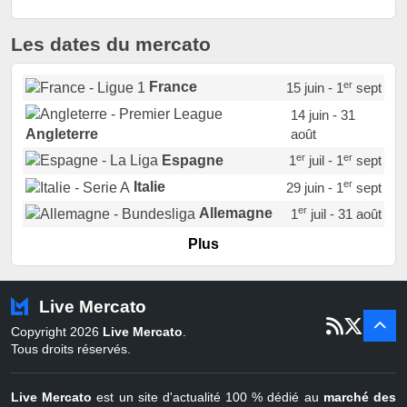
Les dates du mercato
er
France
15 juin - 1
sept
14 juin - 31
août
Angleterre
er
er
Espagne
1
juil - 1
sept
er
Italie
29 juin - 1
sept
er
Allemagne
1
juil - 31 août
er
Portugal
1
juil - 15 sept
Plus
Pays-Bas
22 juin - 2 sept
Turquie
22 juin - 4 sept
Live Mercato
er
1
juil - 31
Copyright 2026
Live Mercato
.
août
Belgique
Tous droits réservés.
Live Mercato
est un site d'actualité 100 % dédié au
marché des