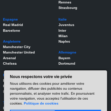
Rennes
Strasbourg
Espagne
Italie
Real Madrid
Juventus
Barcelone
Inter
Milan
Angleterre
Naples
Manchester City
Manchester United
Allemagne
Arsenal
Bayern
Chelsea
Dortmund
Portugal
Joueurs
Nous respectons votre vie privée
Benfica
Kylian Mbappé
Nous utilisons des cookies pour améliorer votre
Porto
Lamine Yamal
navigation, diffuser des publicités ou contenus
Sporting
Rodrygo
personnalisés, et analyser notre trafic. En poursuivant
Vinicius Jr
votre navigation, vous acceptez l'utilisation de ces
Turquie
Viktor Gyökeres
cookies.
Politique de cookies
Besiktas
Alexander Isak