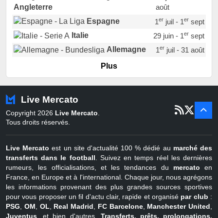
août
Angleterre
er
er
Espagne
1
juil - 1
sept
er
Italie
29 juin - 1
sept
er
Allemagne
1
juil - 31 août
er
Portugal
1
juil - 15 sept
Plus
Pays-Bas
22 juin - 2 sept
Turquie
22 juin - 4 sept
Live Mercato
er
1
juil - 31
Copyright 2026
Live Mercato
.
août
Belgique
Tous droits réservés.
Live Mercato
est un site d'actualité 100 % dédié au
marché des
transferts dans le football
. Suivez en temps réel les dernières
rumeurs, les officialisations, et les tendances du
mercato
en
France, en Europe et à l'international. Chaque jour, nous agrégons
les informations provenant des plus grandes sources sportives
pour vous proposer un fil d'actu clair, rapide et organisé
par club
:
PSG
,
OM
,
OL
,
Real Madrid
,
FC Barcelone
,
Manchester United
,
Juventus
, et bien d'autres.
Transferts, prêts, prolongations,