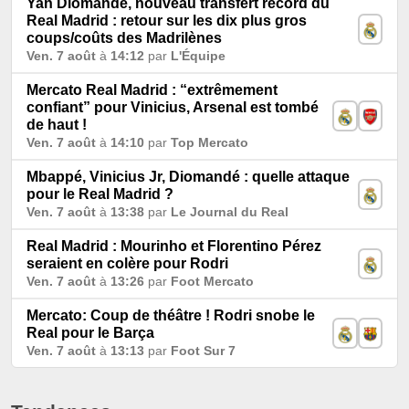
Yan Diomandé, nouveau transfert record du
Real Madrid : retour sur les dix plus gros
coups/coûts des Madrilènes
Ven. 7 août
à
14:12
par
L'Équipe
Mercato Real Madrid : “extrêmement
confiant” pour Vinicius, Arsenal est tombé
de haut !
Ven. 7 août
à
14:10
par
Top Mercato
Mbappé, Vinicius Jr, Diomandé : quelle attaque
pour le Real Madrid ?
Ven. 7 août
à
13:38
par
Le Journal du Real
Real Madrid : Mourinho et Florentino Pérez
seraient en colère pour Rodri
Ven. 7 août
à
13:26
par
Foot Mercato
Mercato: Coup de théâtre ! Rodri snobe le
Real pour le Barça
Ven. 7 août
à
13:13
par
Foot Sur 7