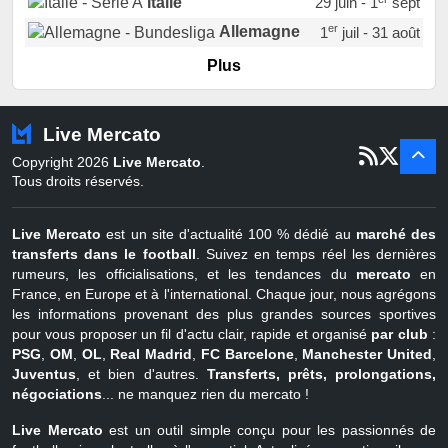
Italie
29 juin - 1
sept
er
Allemagne
1
juil - 31 août
er
Portugal
1
juil - 15 sept
Plus
Pays-Bas
22 juin - 2 sept
Turquie
22 juin - 4 sept
Live Mercato
er
1
juil - 31
Copyright 2026
Live Mercato
.
août
Belgique
Tous droits réservés.
Live Mercato
est un site d'actualité 100 % dédié au
marché des
transferts dans le football
. Suivez en temps réel les dernières
rumeurs, les officialisations, et les tendances du
mercato
en
France, en Europe et à l'international. Chaque jour, nous agrégons
les informations provenant des plus grandes sources sportives
pour vous proposer un fil d'actu clair, rapide et organisé
par club
:
PSG
,
OM
,
OL
,
Real Madrid
,
FC Barcelone
,
Manchester United
,
Juventus
, et bien d'autres.
Transferts, prêts, prolongations,
négociations
... ne manquez rien du mercato !
Live Mercato
est un outil simple conçu pour les passionnés de