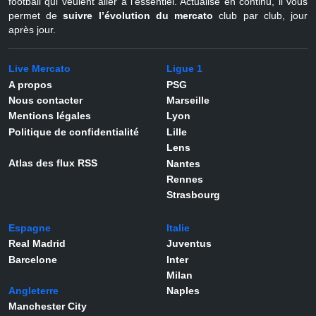
football qui veulent aller à l'essentiel. Actualisé en continu, il vous
permet de
suivre l’évolution du mercato
club par club, jour
après jour.
Live Mercato
Ligue 1
A propos
PSG
Nous contacter
Marseille
Mentions légales
Lyon
Politique de confidentialité
Lille
Lens
Atlas des flux RSS
Nantes
Rennes
Strasbourg
Espagne
Italie
Real Madrid
Juventus
Barcelone
Inter
Milan
Angleterre
Naples
Manchester City