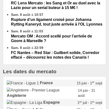
RC Lens Mercato : les Sang et Or au duel avec la
Lazio pour un serial buteur à 15 M€ !
Sam. 8 août
à
10:57
Rupture d'un ligament croisé pour Johanna
Rytting Kaneryd, tout juste arrivée à l'OL Lyonnes
Sam. 8 août
à
11:03
Mercato OM : Accord scellé pour l’arrivée de
Goore à Marseille ?
Sam. 8 août
à
22:59
FC Nantes – Red Star : Guilbert solide, Corredor
effacé – découvrez les notes des Canaris !
Les dates du mercato
er
France
15 juin - 1
sept
14 juin - 31
août
Angleterre
er
er
Espagne
1
juil - 1
sept
er