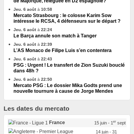
de Majorque, reléguée en D2 espagnole?
Jeu. 6 août
à
10:58
Mercato Strasbourg : le colosse Karim Sow
intéresse le RCSA, 4 défenseurs sur le départ ?
Jeu. 6 août
à
22:24
Le Barça annule son match à Tanger
Jeu. 6 août
à
22:39
L’AS Monaco de Filipe Luis s’en contentera
Jeu. 6 août
à
22:43
PSG : Urgent ! Le transfert de Zion Suzuki bouclé
dans 48h ?
Jeu. 6 août
à
22:50
Mercato PSG : Le dossier Mika Godts prend une
nouvelle tournure à cause de Jorge Mendes
Les dates du mercato
er
France
15 juin - 1
sept
14 juin - 31