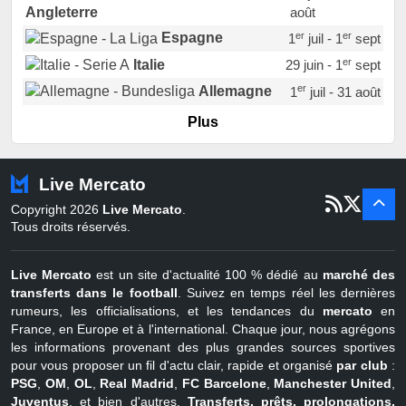
août
Angleterre
er
er
Espagne
1
juil - 1
sept
er
Italie
29 juin - 1
sept
er
Allemagne
1
juil - 31 août
er
Portugal
1
juil - 15 sept
Plus
Pays-Bas
22 juin - 2 sept
Turquie
22 juin - 4 sept
Live Mercato
er
1
juil - 31
Copyright 2026
Live Mercato
.
août
Belgique
Tous droits réservés.
Live Mercato
est un site d'actualité 100 % dédié au
marché des
transferts dans le football
. Suivez en temps réel les dernières
rumeurs, les officialisations, et les tendances du
mercato
en
France, en Europe et à l'international. Chaque jour, nous agrégons
les informations provenant des plus grandes sources sportives
pour vous proposer un fil d'actu clair, rapide et organisé
par club
:
PSG
,
OM
,
OL
,
Real Madrid
,
FC Barcelone
,
Manchester United
,
Juventus
, et bien d'autres.
Transferts, prêts, prolongations,