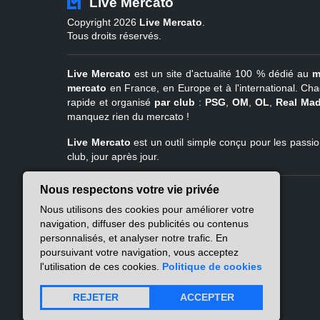
Live Mercato
Copyright 2026
Live Mercato
.
Tous droits réservés.
Live Mercato
est un site d'actualité 100 % dédié au
m
mercato
en France, en Europe et à l'international. Cha
rapide et organisé
par club
:
PSG
,
OM
,
OL
,
Real Mad
manquez rien du mercato !
Live Mercato
est un outil simple conçu pour les passion
club, jour après jour.
Nous respectons votre vie privée
Live Mercato
Ligue 1
Nous utilisons des cookies pour améliorer votre
A propos
PSG
navigation, diffuser des publicités ou contenus
Nous contacter
Marseille
personnalisés, et analyser notre trafic. En
Mentions légales
Lyon
poursuivant votre navigation, vous acceptez
Politique de
Lille
l'utilisation de ces cookies.
Politique de cookies
confidentialité
Lens
Nantes
REJETER
ACCEPTER
Atlas des flux RSS
Rennes