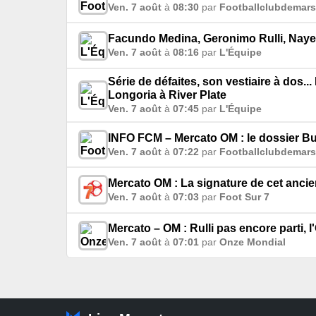
Ven. 7 août
à
08:30
par
Footballclubdemarse
Facundo Medina, Geronimo Rulli, Nayef 
Ven. 7 août
à
08:16
par
L'Équipe
Série de défaites, son vestiaire à dos..
Longoria à River Plate
Ven. 7 août
à
07:45
par
L'Équipe
INFO FCM – Mercato OM : le dossier Bulk
Ven. 7 août
à
07:22
par
Footballclubdemarse
Mercato OM : La signature de cet ancie
Ven. 7 août
à
07:03
par
Foot Sur 7
Mercato – OM : Rulli pas encore parti, l
Ven. 7 août
à
07:01
par
Onze Mondial