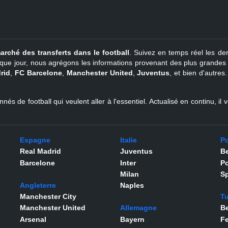
arché des transferts dans le football
. Suivez en temps réel les der
que jour, nous agrégons les informations provenant des plus grandes so
rid
,
FC Barcelone
,
Manchester United
,
Juventus
, et bien d'autres
nés de football qui veulent aller à l'essentiel. Actualisé en continu, i
Espagne
Italie
Po
Real Madrid
Juventus
Be
Barcelone
Inter
Po
Milan
Sp
Angleterre
Naples
Manchester City
Tu
Manchester United
Allemagne
Be
Arsenal
Bayern
F