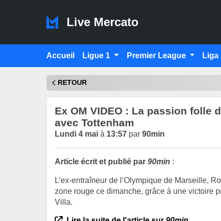
Live Mercato
Accueil
Ligue 1
Premier League
Liga
RETOUR
Ex OM VIDEO : La passion folle 
avec Tottenham
Lundi 4 mai
à
13:57
par
90min
Article écrit et publié par
90min
:
L’ex-entraîneur de l’Olympique de Marseille, Rob
zone rouge ce dimanche, grâce à une victoire p
Villa.
Lire la suite de l'article sur
90min