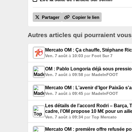
Partager
Copier le lien
Autres articles qui pourraient vous
Mercato OM : Ça chauffe, Stéphane Ri
Ven. 7 août
à
10:03
par
Foot Sur 7
OM : Pablo Longoria déjà sous pressio
Ven. 7 août
à
09:58
par
MadeInFOOT
Mercato OM : L'avenir d'Igor Paixão s'a
Ven. 7 août
à
09:45
par
MadeInFOOT
Les détails de l’accord Rodri – Barça
cadre, l’OM propose 10 M€ pour un ailie
Ven. 7 août
à
09:34
par
Top Mercato
Mercato OM : première offre refusée po