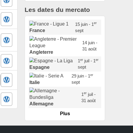
Les dates du mercato
er
15 juin - 1
sept
France
14 juin -
31 août
Angleterre
er
er
1
juil - 1
sept
Espagne
er
29 juin - 1
sept
Italie
er
1
juil -
31 août
Allemagne
Plus
er
1
juil -
15 sept
Portugal