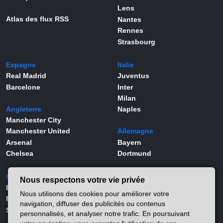
Lens
Atlas des flux RSS
Nantes
Rennes
Strasbourg
Espagne
Italie
Real Madrid
Juventus
Barcelone
Inter
Milan
Angleterre
Naples
Manchester City
Manchester United
Allemagne
Arsenal
Bayern
Chelsea
Dortmund
Portugal
Joueurs
Nous respectons votre vie privée
Benfica
Kylian Mbappé
Nous utilisons des cookies pour améliorer votre
Porto
Lamine Yamal
navigation, diffuser des publicités ou contenus
Sporting
Rodrygo
personnalisés, et analyser notre trafic. En poursuivant
Vinicius Jr