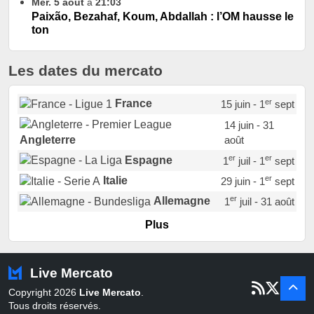
Mer. 5 août
à
21:03
Paixão, Bezahaf, Koum, Abdallah : l’OM hausse le
ton
Les dates du mercato
er
France
15 juin - 1
sept
14 juin - 31
août
Angleterre
er
er
Espagne
1
juil - 1
sept
er
Italie
29 juin - 1
sept
er
Allemagne
1
juil - 31 août
er
Portugal
1
juil - 15 sept
Plus
Pays-Bas
22 juin - 2 sept
Turquie
22 juin - 4 sept
Live Mercato
er
1
juil - 31
Copyright 2026
Live Mercato
.
août
Belgique
Tous droits réservés.