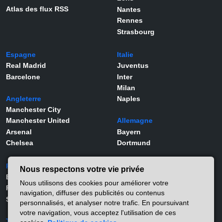
Atlas des flux RSS
Nantes
Rennes
Strasbourg
Espagne
Italie
Real Madrid
Juventus
Barcelone
Inter
Milan
Angleterre
Naples
Manchester City
Manchester United
Allemagne
Arsenal
Bayern
Chelsea
Dortmund
Portugal
Joueurs
Nous respectons votre vie privée
Benfica
Kylian Mbappé
Nous utilisons des cookies pour améliorer votre
Porto
Lamine Yamal
navigation, diffuser des publicités ou contenus
Sporting
Rodrygo
personnalisés, et analyser notre trafic. En poursuivant
Vinicius Jr
votre navigation, vous acceptez l'utilisation de ces
Turquie
Viktor Gyökeres