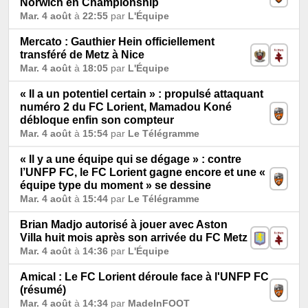
Norwich en Championship
Mar. 4 août
à
22:55
par
L'Équipe
Mercato : Gauthier Hein officiellement
transféré de Metz à Nice
Mar. 4 août
à
18:05
par
L'Équipe
« Il a un potentiel certain » : propulsé attaquant
numéro 2 du FC Lorient, Mamadou Koné
débloque enfin son compteur
Mar. 4 août
à
15:54
par
Le Télégramme
« Il y a une équipe qui se dégage » : contre
l’UNFP FC, le FC Lorient gagne encore et une «
équipe type du moment » se dessine
Mar. 4 août
à
15:44
par
Le Télégramme
Brian Madjo autorisé à jouer avec Aston
Villa huit mois après son arrivée du FC Metz
Mar. 4 août
à
14:36
par
L'Équipe
Amical : Le FC Lorient déroule face à l'UNFP FC
(résumé)
Mar. 4 août
à
14:34
par
MadeInFOOT