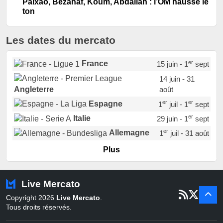
Paixão, Bezahaf, Koum, Abdallah : l’OM hausse le
ton
Les dates du mercato
er
France
15 juin - 1
sept
14 juin - 31
août
Angleterre
er
er
Espagne
1
juil - 1
sept
er
Italie
29 juin - 1
sept
er
Allemagne
1
juil - 31 août
er
Portugal
1
juil - 15 sept
Plus
Pays-Bas
22 juin - 2 sept
Turquie
22 juin - 4 sept
Live Mercato
er
1
juil - 31
Copyright 2026
Live Mercato
.
août
Belgique
Tous droits réservés.