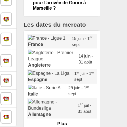
pour l’arrivée de Goore à
Marseille ?
Les dates du mercato
er
15 juin - 1
sept
France
14 juin -
31 août
Angleterre
er
er
1
juil - 1
sept
Espagne
er
29 juin - 1
sept
Italie
er
1
juil -
31 août
Allemagne
Plus
er
1
juil -