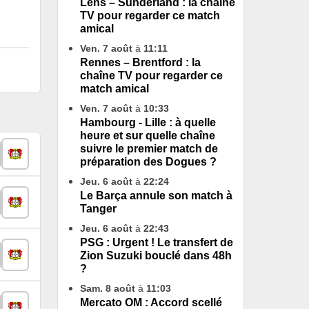
Lens – Sunderland : la chaîne
TV pour regarder ce match
amical
Ven. 7 août
à
11:11
Rennes – Brentford : la
chaîne TV pour regarder ce
match amical
Ven. 7 août
à
10:33
Hambourg - Lille : à quelle
heure et sur quelle chaîne
suivre le premier match de
préparation des Dogues ?
Jeu. 6 août
à
22:24
Le Barça annule son match à
Tanger
Jeu. 6 août
à
22:43
PSG : Urgent ! Le transfert de
Zion Suzuki bouclé dans 48h
?
Sam. 8 août
à
11:03
Mercato OM : Accord scellé