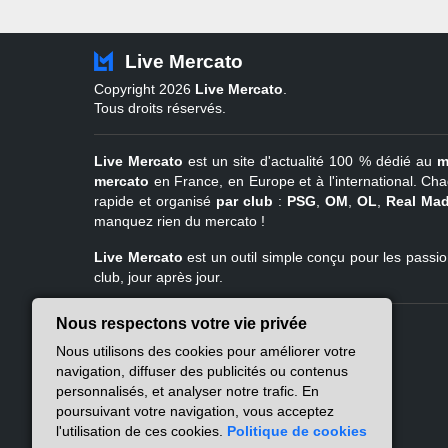
Live Mercato
Copyright 2026
Live Mercato
.
Tous droits réservés.
Live Mercato
est un site d'actualité 100 % dédié au
m
mercato
en France, en Europe et à l'international. Cha
rapide et organisé
par club
:
PSG
,
OM
,
OL
,
Real Mad
manquez rien du mercato !
Live Mercato
est un outil simple conçu pour les passion
club, jour après jour.
Nous respectons votre vie privée
Live Mercato
Ligue 1
Nous utilisons des cookies pour améliorer votre
A propos
PSG
navigation, diffuser des publicités ou contenus
Nous contacter
Marseille
personnalisés, et analyser notre trafic. En
Mentions légales
Lyon
poursuivant votre navigation, vous acceptez
Politique de
Lille
l'utilisation de ces cookies.
Politique de cookies
confidentialité
Lens