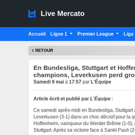
Live Mercato
Accueil
Ligue 1
Premier League
Liga
RETOUR
En Bundesliga, Stuttgart et Hoff
champions, Leverkusen perd gro
Samedi 9 mai
à
17:57
par
L'Équipe
Article écrit et publié par
L'Équipe
:
Ce samedi après-midi en Bundesliga, Stuttgart a
Leverkusen (3-1) dans un choc décisif pour la qu
Hoffenheim, vainqueur du Werder Brême (1-0), 
Stuttgart. Après sa victoire face à Sankt Pauli (