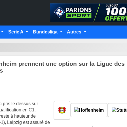
Serie A
Bundesliga
Autres
enheim prennent une option sur la Ligue des
s
 pris le dessus sur
alification en C1.
reste à hauteur de
2-1), Leipzig est assuré de