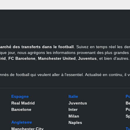
arché des transferts dans le football
. Suivez en temps réel les der
que jour, nous agrégons les informations provenant des plus grandes so
rid
,
FC Barcelone
,
Manchester United
,
Juventus
, et bien d'autres
nés de football qui veulent aller à l'essentiel. Actualisé en continu, i
Espagne
Italie
Po
Real Madrid
Juventus
Be
Barcelone
Inter
Po
Milan
Sp
Angleterre
Naples
Manchester City
Tu