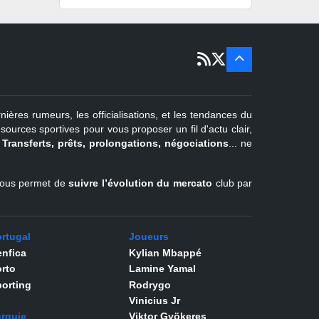
15 sept
Portugal
22 juin - 2
sept
Pays-Bas
22 juin - 4
sept
Turquie
nières rumeurs, les officialisations, et les tendances du
er
1
juil -
urces sportives pour vous proposer un fil d'actu clair,
31 août
.
Transferts, prêts, prolongations, négociations
... ne
Belgique
l vous permet de
suivre l’évolution du mercato
club par
rtugal
Joueurs
nfica
Kylian Mbappé
rto
Lamine Yamal
orting
Rodrygo
Vinicius Jr
rquie
Viktor Gyökeres