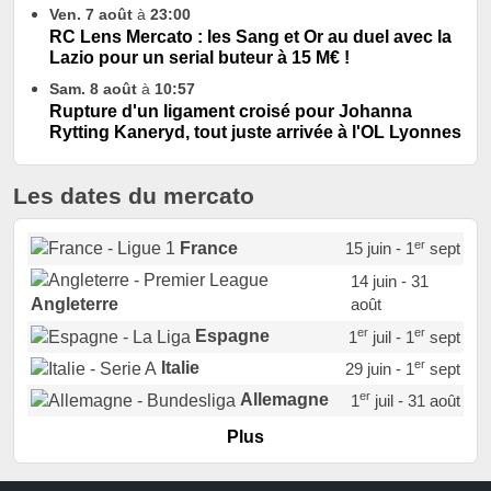
Ven. 7 août
à
23:00
RC Lens Mercato : les Sang et Or au duel avec la
Lazio pour un serial buteur à 15 M€ !
Sam. 8 août
à
10:57
Rupture d'un ligament croisé pour Johanna
Rytting Kaneryd, tout juste arrivée à l'OL Lyonnes
Les dates du mercato
er
France
15 juin - 1
sept
14 juin - 31
août
Angleterre
er
er
Espagne
1
juil - 1
sept
er
Italie
29 juin - 1
sept
er
Allemagne
1
juil - 31 août
er
Portugal
1
juil - 15 sept
Plus
Pays-Bas
22 juin - 2 sept