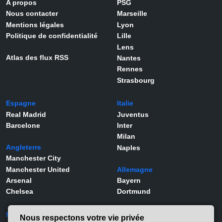
A propos
PSG
Nous contacter
Marseille
Mentions légales
Lyon
Politique de confidentialité
Lille
Lens
Atlas des flux RSS
Nantes
Rennes
Strasbourg
Espagne
Italie
Real Madrid
Juventus
Barcelone
Inter
Milan
Angleterre
Naples
Manchester City
Manchester United
Allemagne
Arsenal
Bayern
Chelsea
Dortmund
Portugal
Joueurs
Nous respectons votre vie privée