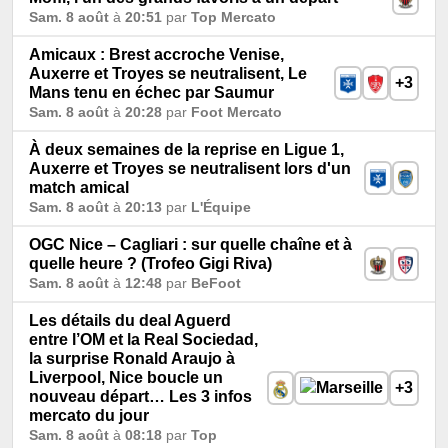
Sam. 8 août
à
20:51
par
Top Mercato
Amicaux : Brest accroche Venise,
Auxerre et Troyes se neutralisent, Le
+3
Mans tenu en échec par Saumur
Sam. 8 août
à
20:28
par
Foot Mercato
À deux semaines de la reprise en Ligue 1,
Auxerre et Troyes se neutralisent lors d'un
match amical
Sam. 8 août
à
20:13
par
L'Équipe
OGC Nice – Cagliari : sur quelle chaîne et à
quelle heure ? (Trofeo Gigi Riva)
Sam. 8 août
à
12:48
par
BeFoot
Les détails du deal Aguerd
entre l’OM et la Real Sociedad,
la surprise Ronald Araujo à
Liverpool, Nice boucle un
+3
nouveau départ… Les 3 infos
mercato du jour
Sam. 8 août
à
08:18
par
Top