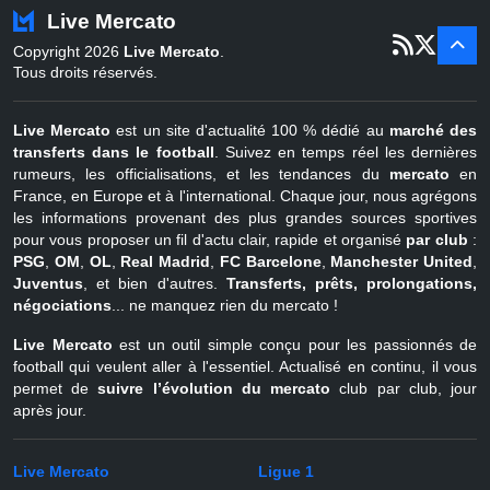
Turquie
22 juin - 4 sept
Live Mercato
er
1
juil - 31
Copyright 2026
Live Mercato
.
août
Belgique
Tous droits réservés.
Live Mercato
est un site d'actualité 100 % dédié au
marché des
transferts dans le football
. Suivez en temps réel les dernières
rumeurs, les officialisations, et les tendances du
mercato
en
France, en Europe et à l'international. Chaque jour, nous agrégons
les informations provenant des plus grandes sources sportives
pour vous proposer un fil d'actu clair, rapide et organisé
par club
:
PSG
,
OM
,
OL
,
Real Madrid
,
FC Barcelone
,
Manchester United
,
Juventus
, et bien d'autres.
Transferts, prêts, prolongations,
négociations
... ne manquez rien du mercato !
Live Mercato
est un outil simple conçu pour les passionnés de
football qui veulent aller à l'essentiel. Actualisé en continu, il vous
permet de
suivre l’évolution du mercato
club par club, jour
après jour.
Live Mercato
Ligue 1