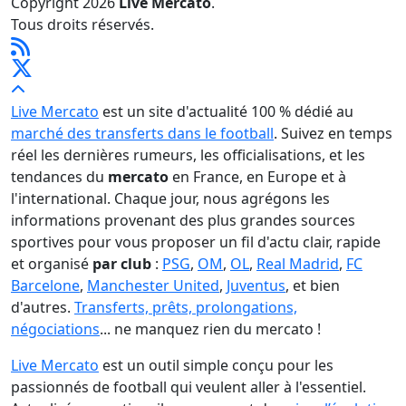
Copyright 2026
Live Mercato
.
Tous droits réservés.
Live Mercato
est un site d'actualité 100 % dédié au
marché des transferts dans le football
. Suivez en temps
réel les dernières rumeurs, les officialisations, et les
tendances du
mercato
en France, en Europe et à
l'international. Chaque jour, nous agrégons les
informations provenant des plus grandes sources
sportives pour vous proposer un fil d'actu clair, rapide
et organisé
par club
:
PSG
,
OM
,
OL
,
Real Madrid
,
FC
Barcelone
,
Manchester United
,
Juventus
, et bien
d'autres.
Transferts, prêts, prolongations,
négociations
... ne manquez rien du mercato !
Live Mercato
est un outil simple conçu pour les
passionnés de football qui veulent aller à l'essentiel.