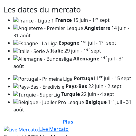
Les dates du mercato
er
France
15 juin - 1
sept
Angleterre
14 juin -
31 août
er
er
Espagne
1
juil - 1
sept
er
Italie
29 juin - 1
sept
er
Allemagne
1
juil - 31
août
er
Portugal
1
juil - 15 sept
Pays-Bas
22 juin - 2 sept
Turquie
22 juin - 4 sept
er
Belgique
1
juil - 31
août
Plus
Live Mercato