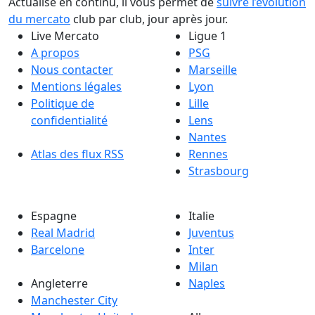
Actualisé en continu, il vous permet de
suivre l’évolution
du mercato
club par club, jour après jour.
Live Mercato
Ligue 1
A propos
PSG
Nous contacter
Marseille
Mentions légales
Lyon
Politique de
Lille
confidentialité
Lens
Nantes
Atlas des flux RSS
Rennes
Strasbourg
Espagne
Italie
Real Madrid
Juventus
Barcelone
Inter
Milan
Angleterre
Naples
Manchester City