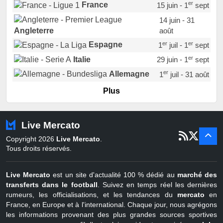
er
France
15 juin - 1
sept
14 juin - 31
août
Angleterre
er
er
Espagne
1
juil - 1
sept
er
Italie
29 juin - 1
sept
er
Allemagne
1
juil - 31 août
er
Portugal
1
juil - 15 sept
Plus
Pays-Bas
22 juin - 2 sept
Turquie
22 juin - 4 sept
Live Mercato
er
1
juil - 31
Copyright 2026
Live Mercato
.
août
Belgique
Tous droits réservés.
Live Mercato
est un site d'actualité 100 % dédié au
marché des
transferts dans le football
. Suivez en temps réel les dernières
rumeurs, les officialisations, et les tendances du
mercato
en
France, en Europe et à l'international. Chaque jour, nous agrégons
les informations provenant des plus grandes sources sportives