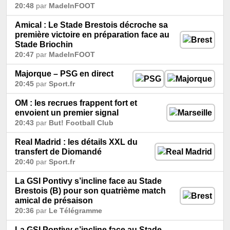
20:48
par
MadeInFOOT
Amical : Le Stade Brestois décroche sa
première victoire en préparation face au
Stade Briochin
20:47
par
MadeInFOOT
Majorque – PSG en direct
20:45
par
Sport.fr
OM : les recrues frappent fort et
envoient un premier signal
20:43
par
But! Football Club
Real Madrid : les détails XXL du
transfert de Diomandé
20:40
par
Sport.fr
La GSI Pontivy s’incline face au Stade
Brestois (B) pour son quatrième match
amical de présaison
20:36
par
Le Télégramme
La GSI Pontivy s’incline face au Stade