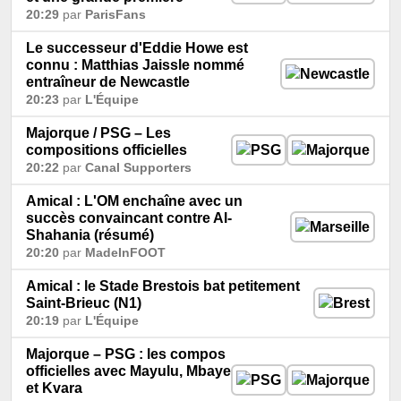
20:29
par
ParisFans
Le successeur d'Eddie Howe est
connu : Matthias Jaissle nommé
entraîneur de Newcastle
20:23
par
L'Équipe
Majorque / PSG – Les
compositions officielles
20:22
par
Canal Supporters
Amical : L'OM enchaîne avec un
succès convaincant contre Al-
Shahania (résumé)
20:20
par
MadeInFOOT
Amical : le Stade Brestois bat petitement
Saint-Brieuc (N1)
20:19
par
L'Équipe
Majorque – PSG : les compos
officielles avec Mayulu, Mbaye
et Kvara