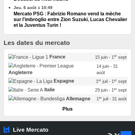
Jeu. 6 août
à
10:49
Mercato PSG : Fabrizio Romano vend la mèche
sur l'imbroglio entre Zion Suzuki, Lucas Chevalier
et la Juventus Turin !
Les dates du mercato
er
France
15 juin - 1
sept
14 juin - 31
août
Angleterre
er
er
Espagne
1
juil - 1
sept
er
Italie
29 juin - 1
sept
er
Allemagne
1
juil - 31 août
er
Portugal
1
juil - 15 sept
Plus
Pays-Bas
22 juin - 2 sept
Turquie
22 juin - 4 sept
Live Mercato
er
1
juil - 31