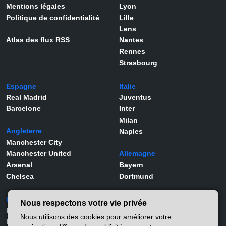
Mentions légales
Lyon
Politique de confidentialité
Lille
Lens
Atlas des flux RSS
Nantes
Rennes
Strasbourg
Espagne
Italie
Real Madrid
Juventus
Barcelone
Inter
Milan
Angleterre
Naples
Manchester City
Manchester United
Allemagne
Arsenal
Bayern
Chelsea
Dortmund
Portugal
Joueurs
Nous respectons votre vie privée
Benfica
Kylian Mbappé
Nous utilisons des cookies pour améliorer votre
Porto
Lamine Yamal