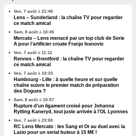
Ven. 7 août
à
21:40
Lens – Sunderland : la chaîne TV pour regarder
ce match amical
Sam. 8 août
à
10:45
Mercato – Lens menacé par un top club de Serie
A pour l’artificier croate Franjo Ivanovic
Ven. 7 août
à
11:11
Rennes – Brentford : la chaîne TV pour regarder
ce match amical
Ven. 7 août
à
10:33
Hambourg - Lille : à quelle heure et sur quelle
chaîne suivre le premier match de préparation
des Dogues ?
Sam. 8 août
à
10:57
Rupture d'un ligament croisé pour Johanna
Rytting Kaneryd, tout juste arrivée à l'OL Lyonnes
Ven. 7 août
à
23:00
RC Lens Mercato : les Sang et Or au duel avec la
Lazio pour un serial buteur à 15 M€ !