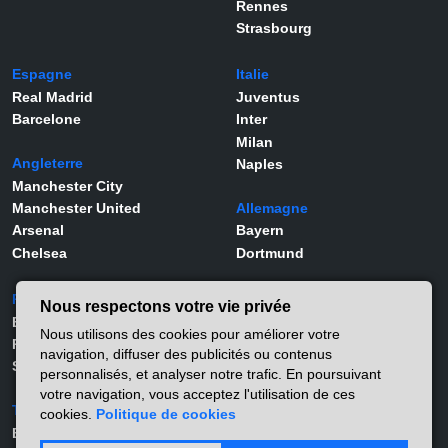
Rennes
Strasbourg
Espagne
Italie
Real Madrid
Juventus
Barcelone
Inter
Milan
Angleterre
Naples
Manchester City
Manchester United
Allemagne
Arsenal
Bayern
Chelsea
Dortmund
Portugal
Joueurs
Nous respectons votre vie privée
Benfica
Kylian Mbappé
Nous utilisons des cookies pour améliorer votre
Porto
Lamine Yamal
navigation, diffuser des publicités ou contenus
Sporting
Rodrygo
personnalisés, et analyser notre trafic. En poursuivant
Vinicius Jr
votre navigation, vous acceptez l'utilisation de ces
Turquie
Viktor Gyökeres
cookies.
Politique de cookies
Besiktas
Alexander Isak