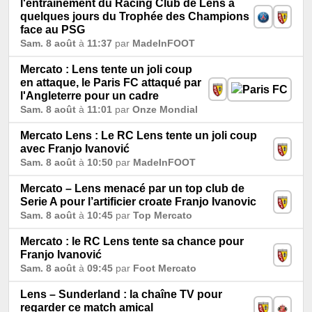
l'entraînement du Racing Club de Lens à
quelques jours du Trophée des Champions
face au PSG
Sam. 8 août
à
11:37
par
MadeInFOOT
Mercato : Lens tente un joli coup
en attaque, le Paris FC attaqué par
l'Angleterre pour un cadre
Sam. 8 août
à
11:01
par
Onze Mondial
Mercato Lens : Le RC Lens tente un joli coup
avec Franjo Ivanović
Sam. 8 août
à
10:50
par
MadeInFOOT
Mercato – Lens menacé par un top club de
Serie A pour l’artificier croate Franjo Ivanovic
Sam. 8 août
à
10:45
par
Top Mercato
Mercato : le RC Lens tente sa chance pour
Franjo Ivanović
Sam. 8 août
à
09:45
par
Foot Mercato
Lens – Sunderland : la chaîne TV pour
regarder ce match amical