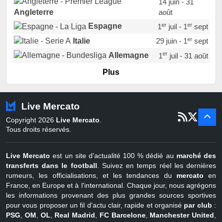
14 juin - 31
août
Angleterre
er
er
Espagne
1
juil - 1
sept
er
Italie
29 juin - 1
sept
er
Allemagne
1
juil - 31 août
er
Portugal
1
juil - 15 sept
Plus
Pays-Bas
22 juin - 2 sept
Turquie
22 juin - 4 sept
Live Mercato
er
1
juil - 31
Copyright 2026
Live Mercato
.
août
Belgique
Tous droits réservés.
Live Mercato
est un site d'actualité 100 % dédié au
marché des
transferts dans le football
. Suivez en temps réel les dernières
rumeurs, les officialisations, et les tendances du
mercato
en
France, en Europe et à l'international. Chaque jour, nous agrégons
les informations provenant des plus grandes sources sportives
pour vous proposer un fil d'actu clair, rapide et organisé
par club
:
PSG
,
OM
,
OL
,
Real Madrid
,
FC Barcelone
,
Manchester United
,