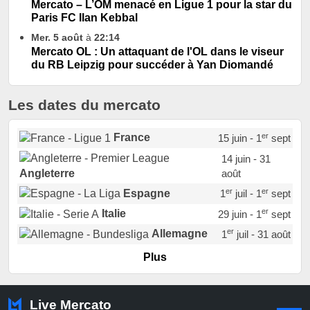
Mercato – L’OM menacé en Ligue 1 pour la star du
Paris FC Ilan Kebbal
Mer. 5 août
à
22:14
Mercato OL : Un attaquant de l'OL dans le viseur
du RB Leipzig pour succéder à Yan Diomandé
Les dates du mercato
er
France
15 juin - 1
sept
14 juin - 31
août
Angleterre
er
er
Espagne
1
juil - 1
sept
er
Italie
29 juin - 1
sept
er
Allemagne
1
juil - 31 août
er
Portugal
1
juil - 15 sept
Plus
Pays-Bas
22 juin - 2 sept
Turquie
22 juin - 4 sept
Live Mercato