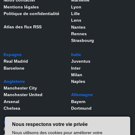
Nous contacter
Marseille
Mentions légales
Lyon
Politique de confidentialité
Lille
Lens
Atlas des flux RSS
Nantes
Rennes
Strasbourg
Espagne
Italie
Real Madrid
Juventus
Barcelone
Inter
Milan
Angleterre
Naples
Manchester City
Manchester United
Allemagne
Arsenal
Bayern
Chelsea
Dortmund
Portugal
Joueurs
Nous respectons votre vie privée
Benfica
Kylian Mbappé
Nous utilisons des cookies pour améliorer votre