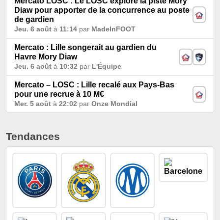
Mercato LOSC : Le LOSC explore la piste Mory
Diaw pour apporter de la concurrence au poste
de gardien
Jeu. 6 août
à
11:14
par
MadeInFOOT
Mercato : Lille songerait au gardien du
Havre Mory Diaw
Jeu. 6 août
à
10:32
par
L'Équipe
Mercato – LOSC : Lille recalé aux Pays-Bas
pour une recrue à 10 M€
Mer. 5 août
à
22:02
par
Onze Mondial
Tendances