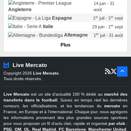
14 juin - 31
août
Angleterre
er
er
Espagne
1
juil - 1
sept
er
Italie
29 juin - 1
sept
er
Allemagne
1
juil - 31 août
er
Portugal
1
juil - 15 sept
Plus
Pays-Bas
22 juin - 2 sept
Turquie
22 juin - 4 sept
Live Mercato
er
1
juil - 31
Copyright 2026
Live Mercato
.
août
Belgique
Tous droits réservés.
Live Mercato
est un site d'actualité 100 % dédié au
marché des
transferts dans le football
. Suivez en temps réel les dernières
rumeurs, les officialisations, et les tendances du
mercato
en
France, en Europe et à l'international. Chaque jour, nous agrégons
les informations provenant des plus grandes sources sportives
pour vous proposer un fil d'actu clair, rapide et organisé
par club
:
PSG
,
OM
,
OL
,
Real Madrid
,
FC Barcelone
,
Manchester United
,