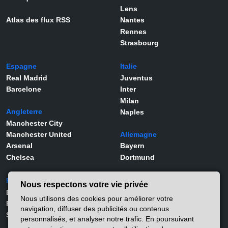
Lens
Atlas des flux RSS
Nantes
Rennes
Strasbourg
Espagne
Italie
Real Madrid
Juventus
Barcelone
Inter
Milan
Angleterre
Naples
Manchester City
Manchester United
Allemagne
Arsenal
Bayern
Chelsea
Dortmund
Portugal
Joueurs
Nous respectons votre vie privée
Benfica
Kylian Mbappé
Nous utilisons des cookies pour améliorer votre
Porto
Lamine Yamal
navigation, diffuser des publicités ou contenus
Sporting
Rodrygo
personnalisés, et analyser notre trafic. En poursuivant
Vinicius Jr