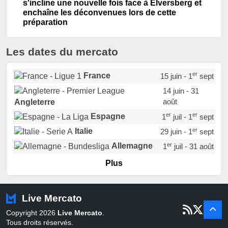
s'incline une nouvelle fois face à Elversberg et
enchaîne les déconvenues lors de cette
préparation
Les dates du mercato
er
France
15 juin - 1
sept
14 juin - 31
août
Angleterre
er
er
Espagne
1
juil - 1
sept
er
Italie
29 juin - 1
sept
er
Allemagne
1
juil - 31 août
er
Portugal
1
juil - 15 sept
Plus
Pays-Bas
22 juin - 2 sept
Turquie
22 juin - 4 sept
Live Mercato
er
1
juil - 31
Copyright 2026
Live Mercato
.
août
Belgique
Tous droits réservés.