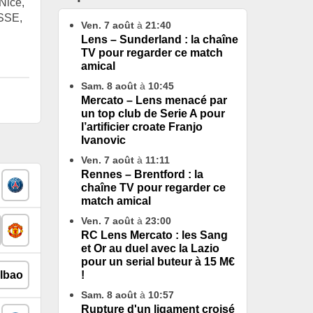
Nice,
ASSE,
Ven. 7 août
à
21:40
Lens – Sunderland : la chaîne
TV pour regarder ce match
amical
Sam. 8 août
à
10:45
Mercato – Lens menacé par
un top club de Serie A pour
l’artificier croate Franjo
Ivanovic
Ven. 7 août
à
11:11
Rennes – Brentford : la
chaîne TV pour regarder ce
match amical
Ven. 7 août
à
23:00
RC Lens Mercato : les Sang
et Or au duel avec la Lazio
pour un serial buteur à 15 M€
!
Sam. 8 août
à
10:57
Rupture d'un ligament croisé