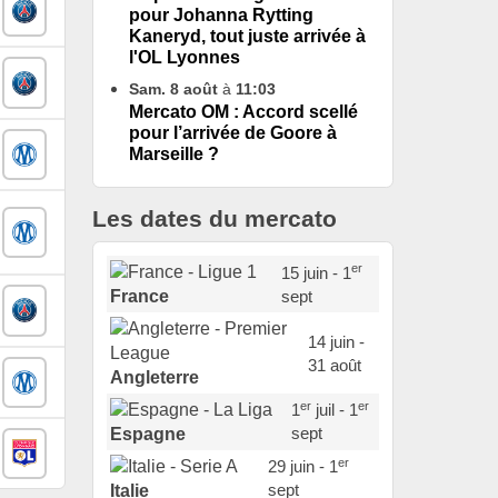
pour Johanna Rytting
Kaneryd, tout juste arrivée à
l'OL Lyonnes
Sam. 8 août
à
11:03
Mercato OM : Accord scellé
pour l’arrivée de Goore à
Marseille ?
Les dates du mercato
er
15 juin - 1
sept
France
14 juin -
31 août
Angleterre
er
er
1
juil - 1
sept
Espagne
er
29 juin - 1
sept
Italie