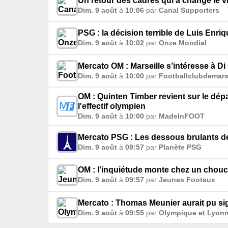
Un retour des cadres qui a changé le 
Dim. 9 août
à
10:06
par
Canal Supporters
PSG : la décision terrible de Luis Enri
Dim. 9 août
à
10:02
par
Onze Mondial
Mercato OM : Marseille s’intéresse à Di
Dim. 9 août
à
10:00
par
Footballclubdemarse
OM : Quinten Timber revient sur le dé
l'effectif olympien
Dim. 9 août
à
10:00
par
MadeInFOOT
Mercato PSG : Les dessous brulants de 
Dim. 9 août
à
09:57
par
Planète PSG
OM : l'inquiétude monte chez un chou
Dim. 9 août
à
09:57
par
Jeunes Footeux
Mercato : Thomas Meunier aurait pu sig
Dim. 9 août
à
09:55
par
Olympique et Lyonn