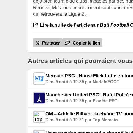
déjà bien fournie de clubs impactés par des huis
Rennes, Metz ou encore Lorient sont concernés p
qui retrouvera la Ligue 2 ...
Lire la suite de l'article sur
But! Football 
Partager
Copier le lien
Autres articles qui pourraient vous
Mercato PSG : Hansi Flick botte en to
Dim. 9 août
à
10:39
par
MadeInFOOT
Manchester United PSG : Rafel Pol s'e
Dim. 9 août
à
10:29
par
Planète PSG
OM – Athletic Bilbao : la chaîne TV po
Dim. 9 août
à
10:21
par
Top Mercato