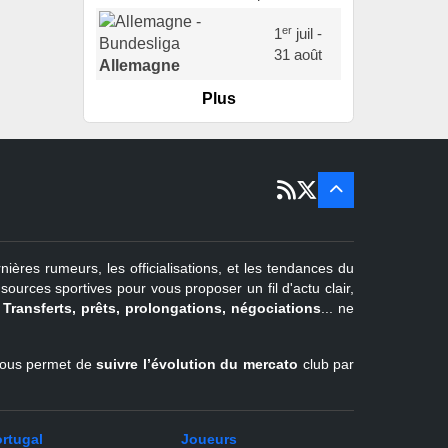
er
1
juil -
31 août
Allemagne
Plus
er
1
juil -
15 sept
Portugal
22 juin - 2
sept
Pays-Bas
22 juin - 4
sept
Turquie
nières rumeurs, les officialisations, et les tendances du
er
1
juil -
urces sportives pour vous proposer un fil d'actu clair,
31 août
.
Transferts, prêts, prolongations, négociations
... ne
Belgique
l vous permet de
suivre l’évolution du mercato
club par
rtugal
Joueurs