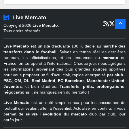
Pays-Bas
22 juin - 2 sept
Turquie
22 juin - 4 sept
Live Mercato
er
1
juil - 31
Copyright 2026
Live Mercato
.
août
Belgique
Tous droits réservés.
Live Mercato
est un site d'actualité 100 % dédié au
marché des
transferts dans le football
. Suivez en temps réel les dernières
rumeurs, les officialisations, et les tendances du
mercato
en
France, en Europe et à l'international. Chaque jour, nous agrégons
les informations provenant des plus grandes sources sportives
pour vous proposer un fil d'actu clair, rapide et organisé
par club
:
PSG
,
OM
,
OL
,
Real Madrid
,
FC Barcelone
,
Manchester United
,
Juventus
, et bien d'autres.
Transferts, prêts, prolongations,
négociations
... ne manquez rien du mercato !
Live Mercato
est un outil simple conçu pour les passionnés de
football qui veulent aller à l'essentiel. Actualisé en continu, il vous
permet de
suivre l’évolution du mercato
club par club, jour
après jour.