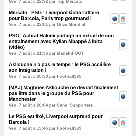
Ven. 7 août
à
22:32
par
Top Mercato
Mercato - PSG : Liverpool lâche l'affaire
pour Barcola, Paris trop gourmand !
Ven. 7 août
à
22:01
par
Onze Mondial
PSG : Achraf Hakimi partage un extrait de son
entraînement avec Kylian Mbappé à Ibiza
(vidéo)
Ven. 7 août
à
21:36
par
MadeInFOOT
Akliouche n’a pas le temps : le PSG accélère
son intégration !
Ven. 7 août
à
20:30
par
Football365
[MAJ] Maghnes Akliouche ne devrait finalement
pas être dans le groupe du PSG pour
Manchester
Ven. 7 août
à
20:04
par
Canal Supporters
Le PSG est fixé, Liverpool surprend pour
Barcola !
Ven. 7 août
à
19:45
par
Football365