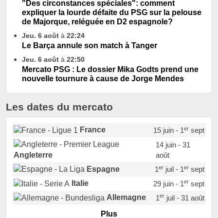
"Des circonstances spéciales": comment
expliquer la lourde défaite du PSG sur la pelouse
de Majorque, reléguée en D2 espagnole?
Jeu. 6 août
à
22:24
Le Barça annule son match à Tanger
Jeu. 6 août
à
22:50
Mercato PSG : Le dossier Mika Godts prend une
nouvelle tournure à cause de Jorge Mendes
Les dates du mercato
er
France
15 juin - 1
sept
14 juin - 31
août
Angleterre
er
er
Espagne
1
juil - 1
sept
er
Italie
29 juin - 1
sept
er
Allemagne
1
juil - 31 août
er
Portugal
1
juil - 15 sept
Plus