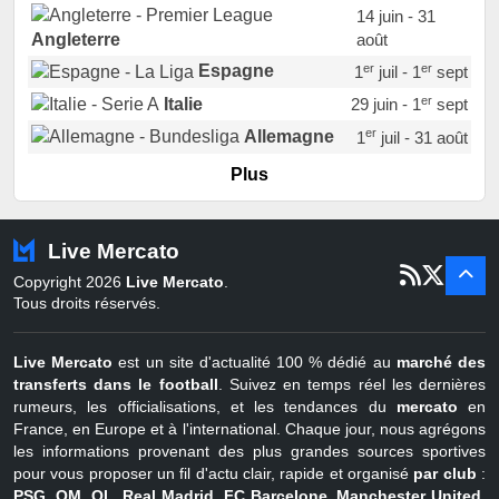
14 juin - 31
août
Angleterre
er
er
Espagne
1
juil - 1
sept
er
Italie
29 juin - 1
sept
er
Allemagne
1
juil - 31 août
er
Portugal
1
juil - 15 sept
Plus
Pays-Bas
22 juin - 2 sept
Turquie
22 juin - 4 sept
Live Mercato
er
1
juil - 31
Copyright 2026
Live Mercato
.
août
Belgique
Tous droits réservés.
Live Mercato
est un site d'actualité 100 % dédié au
marché des
transferts dans le football
. Suivez en temps réel les dernières
rumeurs, les officialisations, et les tendances du
mercato
en
France, en Europe et à l'international. Chaque jour, nous agrégons
les informations provenant des plus grandes sources sportives
pour vous proposer un fil d'actu clair, rapide et organisé
par club
:
PSG
,
OM
,
OL
,
Real Madrid
,
FC Barcelone
,
Manchester United
,