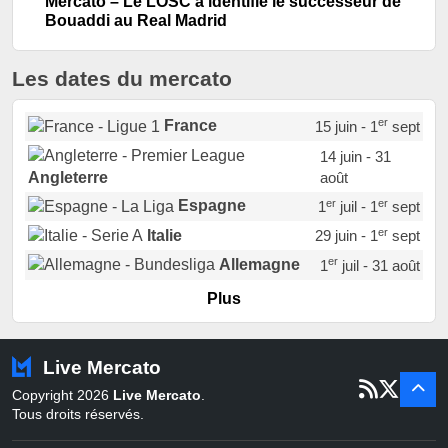
Mercato – Le LOSC a identifié le successeur de
Bouaddi au Real Madrid
Les dates du mercato
er
France
15 juin - 1
sept
14 juin - 31
août
Angleterre
er
er
Espagne
1
juil - 1
sept
er
Italie
29 juin - 1
sept
er
Allemagne
1
juil - 31 août
er
Portugal
1
juil - 15 sept
Plus
Pays-Bas
22 juin - 2 sept
Turquie
22 juin - 4 sept
Live Mercato
er
1
juil - 31
Copyright 2026
Live Mercato
.
août
Belgique
Tous droits réservés.