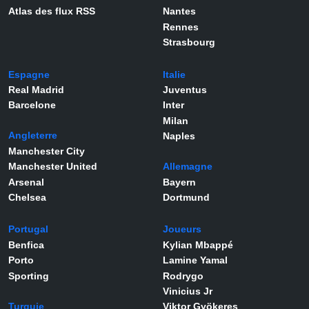
Atlas des flux RSS
Nantes
Rennes
Strasbourg
Espagne
Italie
Real Madrid
Juventus
Barcelone
Inter
Milan
Angleterre
Naples
Manchester City
Manchester United
Allemagne
Arsenal
Bayern
Chelsea
Dortmund
Portugal
Joueurs
Benfica
Kylian Mbappé
Porto
Lamine Yamal
Sporting
Rodrygo
Vinicius Jr
Turquie
Viktor Gyökeres