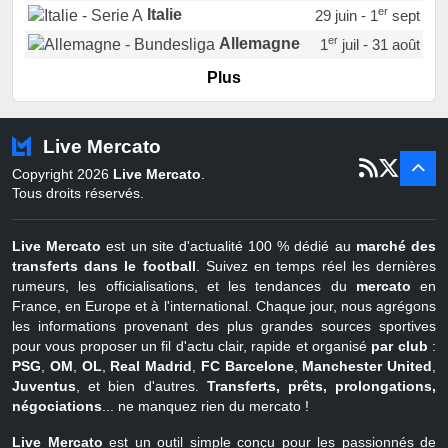
er
Italie
29 juin - 1
sept
er
Allemagne
1
juil - 31 août
er
Portugal
1
juil - 15 sept
Plus
Pays-Bas
22 juin - 2 sept
Turquie
22 juin - 4 sept
Live Mercato
er
1
juil - 31
Copyright 2026
Live Mercato
.
août
Belgique
Tous droits réservés.
Live Mercato
est un site d'actualité 100 % dédié au
marché des
transferts dans le football
. Suivez en temps réel les dernières
rumeurs, les officialisations, et les tendances du
mercato
en
France, en Europe et à l'international. Chaque jour, nous agrégons
les informations provenant des plus grandes sources sportives
pour vous proposer un fil d'actu clair, rapide et organisé
par club
:
PSG
,
OM
,
OL
,
Real Madrid
,
FC Barcelone
,
Manchester United
,
Juventus
, et bien d'autres.
Transferts, prêts, prolongations,
négociations
... ne manquez rien du mercato !
Live Mercato
est un outil simple conçu pour les passionnés de