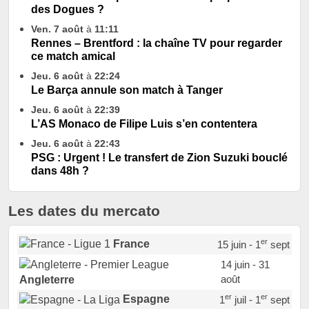
des Dogues ?
Ven. 7 août
à
11:11
Rennes – Brentford : la chaîne TV pour regarder
ce match amical
Jeu. 6 août
à
22:24
Le Barça annule son match à Tanger
Jeu. 6 août
à
22:39
L’AS Monaco de Filipe Luis s’en contentera
Jeu. 6 août
à
22:43
PSG : Urgent ! Le transfert de Zion Suzuki bouclé
dans 48h ?
Les dates du mercato
er
France
15 juin - 1
sept
14 juin - 31
août
Angleterre
er
er
Espagne
1
juil - 1
sept