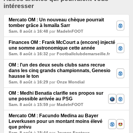
intéresser
Mercato OM : Un nouveau chèque pourrait
tomber grâce à Ismaïla Sarr
Sam. 8 août
à
16:48
par
MadeInFOOT
Finances OM : Frank McCourt a (encore) injecté
une somme astronomique cette année
Sam. 8 août
à
16:32
par
Footballclubdemarseille.fr
OM : l'un des deux seuls clubs sans recrue
dans les cinq grands championnats, Genesio
hausse le ton
Sam. 8 août
à
16:29
par
Onze Mondial
OM : Medhi Benatia clarifie ses propos sur
une possible arrivée au PSG
Sam. 8 août
à
15:59
par
MadeInFOOT
Mercato OM : Facundo Medina au Bayer
Leverkusen pour un montant moins élevé
que prévu
Sam. 8 août
à
15:44
par
Jeunes Footeux