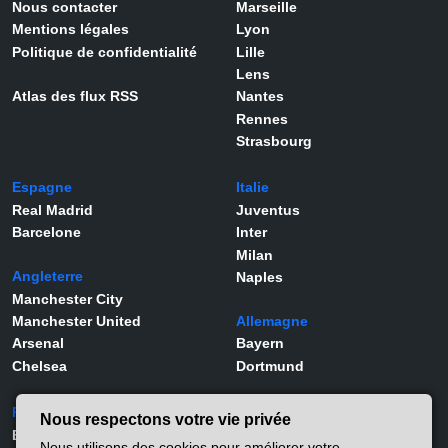
Nous contacter
Marseille
Mentions légales
Lyon
Politique de confidentialité
Lille
Lens
Atlas des flux RSS
Nantes
Rennes
Strasbourg
Espagne
Italie
Real Madrid
Juventus
Barcelone
Inter
Milan
Angleterre
Naples
Manchester City
Manchester United
Allemagne
Arsenal
Bayern
Chelsea
Dortmund
Portugal
Joueurs
Nous respectons votre vie privée
Benfica
Kylian Mbappé
Nous utilisons des cookies pour améliorer votre