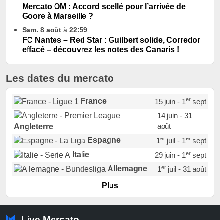
Mercato OM : Accord scellé pour l’arrivée de
Goore à Marseille ?
Sam. 8 août
à
22:59
FC Nantes – Red Star : Guilbert solide, Corredor
effacé – découvrez les notes des Canaris !
Les dates du mercato
er
France
15 juin - 1
sept
14 juin - 31
août
Angleterre
er
er
Espagne
1
juil - 1
sept
er
Italie
29 juin - 1
sept
er
Allemagne
1
juil - 31 août
er
Portugal
1
juil - 15 sept
Plus
Pays-Bas
22 juin - 2 sept
Turquie
22 juin - 4 sept
Live Mercato