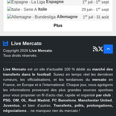
er
er
Espagne
1
juil - 1
sept
er
Italie
29 juin - 1
sept
er
Allemagne
1
juil - 31 août
er
Portugal
1
juil - 15 sept
Plus
Pays-Bas
22 juin - 2 sept
Turquie
22 juin - 4 sept
Live Mercato
er
1
juil - 31
Copyright 2026
Live Mercato
.
août
Belgique
Tous droits réservés.
Live Mercato
est un site d'actualité 100 % dédié au
marché des
transferts dans le football
. Suivez en temps réel les dernières
rumeurs, les officialisations, et les tendances du
mercato
en
France, en Europe et à l'international. Chaque jour, nous agrégons
les informations provenant des plus grandes sources sportives
pour vous proposer un fil d'actu clair, rapide et organisé
par club
:
PSG
,
OM
,
OL
,
Real Madrid
,
FC Barcelone
,
Manchester United
,
Juventus
, et bien d'autres.
Transferts, prêts, prolongations,
négociations
... ne manquez rien du mercato !