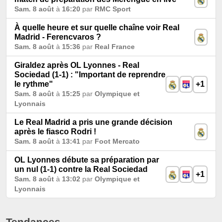
Sam. 8 août
à
16:20
par
RMC Sport
À quelle heure et sur quelle chaîne voir Real
Madrid - Ferencvaros ?
Sam. 8 août
à
15:36
par
Real France
Giraldez après OL Lyonnes - Real
Sociedad (1-1) : "Important de reprendre
le rythme"
+1
Sam. 8 août
à
15:25
par
Olympique et
Lyonnais
Le Real Madrid a pris une grande décision
après le fiasco Rodri !
Sam. 8 août
à
13:41
par
Foot Mercato
OL Lyonnes débute sa préparation par
un nul (1-1) contre la Real Sociedad
+1
Sam. 8 août
à
13:02
par
Olympique et
Lyonnais
Tendances