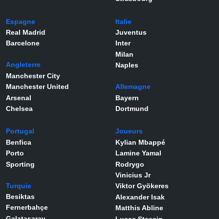
Espagne
Italie
Real Madrid
Juventus
Barcelone
Inter
Milan
Angleterre
Naples
Manchester City
Manchester United
Allemagne
Arsenal
Bayern
Chelsea
Dortmund
Portugal
Joueurs
Benfica
Kylian Mbappé
Porto
Lamine Yamal
Sporting
Rodrygo
Vinicius Jr
Turquie
Viktor Gyökeres
Besiktas
Alexander Isak
Fernerbahçe
Matthis Abline
Galatasaray
Lucas Stassin