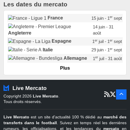
Les dates du mercato
er
France
15 juin - 1
sept
14 juin - 31
août
Angleterre
er
er
Espagne
1
juil - 1
sept
er
Italie
29 juin - 1
sept
er
Allemagne
1
juil - 31 août
er
Portugal
1
juil - 15 sept
Plus
Pays-Bas
22 juin - 2 sept
Turquie
22 juin - 4 sept
Live Mercato
er
1
juil - 31
Copyright 2026
Live Mercato
.
août
Belgique
Tous droits réservés.
Live Mercato
est un site d'actualité 100 % dédié au
marché des
transferts dans le football
. Suivez en temps réel les dernières
rumeurs, les officialisations, et les tendances du
mercato
en