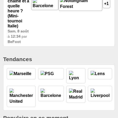
chaîne et à
+1
quelle
heure ?
(Mini-
tournoi
Italie)
Sam. 8 août
à
12:34
par
BeFoot
Tendances
Populaire en ce moment