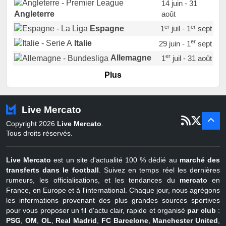
14 juin - 31
août
Angleterre
er
er
Espagne
1
juil - 1
sept
er
Italie
29 juin - 1
sept
er
Allemagne
1
juil - 31 août
er
Portugal
1
juil - 15 sept
Plus
Pays-Bas
22 juin - 2 sept
Turquie
22 juin - 4 sept
Live Mercato
er
1
juil - 31
Copyright 2026
Live Mercato
.
août
Belgique
Tous droits réservés.
Live Mercato
est un site d'actualité 100 % dédié au
marché des
transferts dans le football
. Suivez en temps réel les dernières
rumeurs, les officialisations, et les tendances du
mercato
en
France, en Europe et à l'international. Chaque jour, nous agrégons
les informations provenant des plus grandes sources sportives
pour vous proposer un fil d'actu clair, rapide et organisé
par club
:
PSG
,
OM
,
OL
,
Real Madrid
,
FC Barcelone
,
Manchester United
,