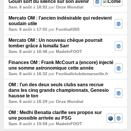
Gouiri sort du silence sur son avenir
Sam. 8 août
à
18:02
par
Onze Mondial
Mercato OM : l’ancien indésirable qui redevient
soudain utile
Sam. 8 août
à
17:02
par
Football365
Mercato OM : Un nouveau chèque pourrait
tomber grâce à Ismaïla Sarr
Sam. 8 août
à
16:48
par
MadeInFOOT
Finances OM : Frank McCourt a (encore) injecté
une somme astronomique cette année
Sam. 8 août
à
16:32
par
Footballclubdemarseille.fr
OM : l'un des deux seuls clubs sans recrue
dans les cinq grands championnats, Genesio
hausse le ton
Sam. 8 août
à
16:29
par
Onze Mondial
OM : Medhi Benatia clarifie ses propos sur
une possible arrivée au PSG
Sam. 8 août
à
15:59
par
MadeInFOOT