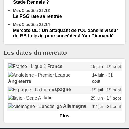
Stade Rennais ?
Mer. 5 août
à
23:12
Le PSG rate sa rentrée
Mer. 5 août
à
22:14
Mercato OL : Un attaquant de l'OL dans le viseur
du RB Leipzig pour succéder à Yan Diomandé
Les dates du mercato
er
France
15 juin - 1
sept
14 juin - 31
août
Angleterre
er
er
Espagne
1
juil - 1
sept
er
Italie
29 juin - 1
sept
er
Allemagne
1
juil - 31 août
er
Portugal
1
juil - 15 sept
Plus
Pays-Bas
22 juin - 2 sept