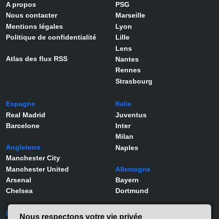
A propos
PSG
Nous contacter
Marseille
Mentions légales
Lyon
Politique de confidentialité
Lille
Lens
Atlas des flux RSS
Nantes
Rennes
Strasbourg
Espagne
Italie
Real Madrid
Juventus
Barcelone
Inter
Milan
Angleterre
Naples
Manchester City
Manchester United
Allemagne
Arsenal
Bayern
Chelsea
Dortmund
Portugal
Joueurs
Nous respectons votre vie privée