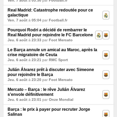
Ven. 7 août
à
05:50
par
Football.fr
Real Madrid: Catastrophe redoutée pour ce
galactique
Ven. 7 août
à
05:04
par
Football.fr
Pourquoi Rodri a décidé de rembarrer le
Real Madrid pour rejoindre le FC Barcelone
Jeu. 6 août
à
23:33
par
Foot Mercato
Le Barça annule un amical au Maroc, après la
crise migratoire de Ceuta
Jeu. 6 août
à
23:21
par
RMC Sport
Julián Álvarez prêt à discuter avec Simeone
pour rejoindre le Barça
Jeu. 6 août
à
23:20
par
Foot Mercato
Mercato – Barça : le rêve Julián Álvarez
s'envole définitivement
Jeu. 6 août
à
23:01
par
Onze Mondial
Barça : le prix à payer pour recruter Jorge
Salinas