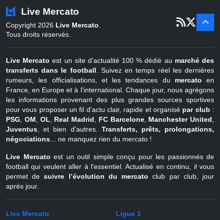
Turquie
22 juin - 4 sept
Live Mercato
er
1
juil - 31
Copyright 2026
Live Mercato
.
août
Belgique
Tous droits réservés.
Live Mercato
est un site d'actualité 100 % dédié au
marché des
transferts dans le football
. Suivez en temps réel les dernières
rumeurs, les officialisations, et les tendances du
mercato
en
France, en Europe et à l'international. Chaque jour, nous agrégons
les informations provenant des plus grandes sources sportives
pour vous proposer un fil d'actu clair, rapide et organisé
par club
:
PSG
,
OM
,
OL
,
Real Madrid
,
FC Barcelone
,
Manchester United
,
Juventus
, et bien d'autres.
Transferts, prêts, prolongations,
négociations
... ne manquez rien du mercato !
Live Mercato
est un outil simple conçu pour les passionnés de
football qui veulent aller à l'essentiel. Actualisé en continu, il vous
permet de
suivre l’évolution du mercato
club par club, jour
après jour.
Live Mercato
Ligue 1