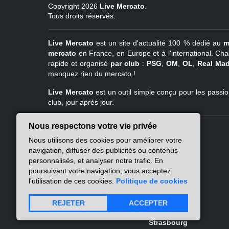
Copyright 2026
Live Mercato
.
Tous droits réservés.
Live Mercato
est un site d'actualité 100 % dédié au
m
mercato
en France, en Europe et à l'international. Cha
rapide et organisé
par club
:
PSG
,
OM
,
OL
,
Real Mad
manquez rien du mercato !
Live Mercato
est un outil simple conçu pour les passion
club, jour après jour.
Nous respectons votre vie privée
Live Mercato
Ligue 1
Nous utilisons des cookies pour améliorer votre
A propos
PSG
navigation, diffuser des publicités ou contenus
Nous contacter
Marseille
personnalisés, et analyser notre trafic. En
Mentions légales
Lyon
poursuivant votre navigation, vous acceptez
Politique de
Lille
l'utilisation de ces cookies.
Politique de cookies
confidentialité
Lens
Nantes
REJETER
ACCEPTER
Atlas des flux RSS
Rennes
Strasbourg