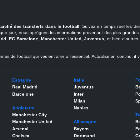
arché des transferts dans le football
. Suivez en temps réel les der
que jour, nous agrégons les informations provenant des plus grandes so
rid
,
FC Barcelone
,
Manchester United
,
Juventus
, et bien d'autres
nés de football qui veulent aller à l'essentiel. Actualisé en continu, i
Espagne
Italie
Po
Real Madrid
Juventus
Be
Barcelone
Inter
Po
Milan
Sp
Angleterre
Naples
Manchester City
Tu
Manchester United
Allemagne
Be
Arsenal
Bayern
F
Chelsea
Dortmund
Ga