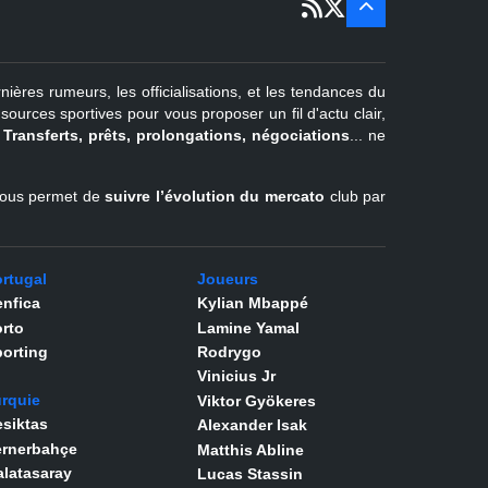
sept
Pays-Bas
22 juin - 4
sept
Turquie
nières rumeurs, les officialisations, et les tendances du
er
1
juil -
urces sportives pour vous proposer un fil d'actu clair,
31 août
.
Transferts, prêts, prolongations, négociations
... ne
Belgique
l vous permet de
suivre l’évolution du mercato
club par
rtugal
Joueurs
nfica
Kylian Mbappé
rto
Lamine Yamal
orting
Rodrygo
Vinicius Jr
rquie
Viktor Gyökeres
siktas
Alexander Isak
ernerbahçe
Matthis Abline
latasaray
Lucas Stassin