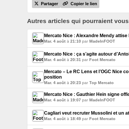
Partager
Copier le lien
Autres articles qui pourraient vous
Mercato Nice : Alexandre Mendy attise
Mar. 4 août
à
21:10
par
MadeInFOOT
Mercato Nice : ça s’agite autour d’Ant
Mar. 4 août
à
20:31
par
Foot Mercato
Mercato – Le RC Lens et l’OGC Nice co
position
Mar. 4 août
à
20:23
par
Top Mercato
Mercato Nice : Gauthier Hein signe offic
Mar. 4 août
à
19:07
par
MadeInFOOT
Cagliari veut recruter Mussolini et un 
Mar. 4 août
à
18:49
par
Foot Mercato