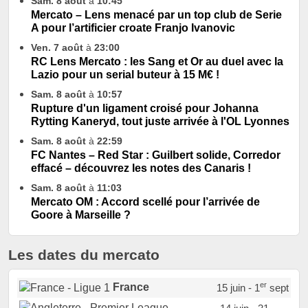
Sam. 8 août
à
10:45
Mercato – Lens menacé par un top club de Serie
A pour l’artificier croate Franjo Ivanovic
Ven. 7 août
à
23:00
RC Lens Mercato : les Sang et Or au duel avec la
Lazio pour un serial buteur à 15 M€ !
Sam. 8 août
à
10:57
Rupture d'un ligament croisé pour Johanna
Rytting Kaneryd, tout juste arrivée à l'OL Lyonnes
Sam. 8 août
à
22:59
FC Nantes – Red Star : Guilbert solide, Corredor
effacé – découvrez les notes des Canaris !
Sam. 8 août
à
11:03
Mercato OM : Accord scellé pour l’arrivée de
Goore à Marseille ?
Les dates du mercato
er
France
15 juin - 1
sept