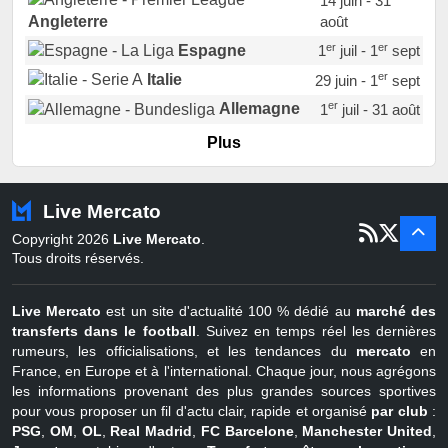
14 juin - 31
août
Angleterre
er
er
Espagne
1
juil - 1
sept
er
Italie
29 juin - 1
sept
er
Allemagne
1
juil - 31 août
er
Portugal
1
juil - 15 sept
Plus
Pays-Bas
22 juin - 2 sept
Turquie
22 juin - 4 sept
Live Mercato
er
1
juil - 31
Copyright 2026
Live Mercato
.
août
Belgique
Tous droits réservés.
Live Mercato
est un site d'actualité 100 % dédié au
marché des
transferts dans le football
. Suivez en temps réel les dernières
rumeurs, les officialisations, et les tendances du
mercato
en
France, en Europe et à l'international. Chaque jour, nous agrégons
les informations provenant des plus grandes sources sportives
pour vous proposer un fil d'actu clair, rapide et organisé
par club
:
PSG
,
OM
,
OL
,
Real Madrid
,
FC Barcelone
,
Manchester United
,