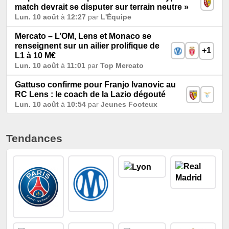
match devrait se disputer sur terrain neutre »
Lun. 10 août
à
12:27
par
L'Équipe
Mercato – L’OM, Lens et Monaco se
renseignent sur un ailier prolifique de
+1
L1 à 10 M€
Lun. 10 août
à
11:01
par
Top Mercato
Gattuso confirme pour Franjo Ivanovic au
RC Lens : le coach de la Lazio dégouté
Lun. 10 août
à
10:54
par
Jeunes Footeux
Tendances