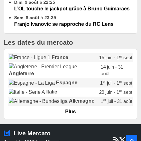
Dim. 9 août
à
22:25
L’OL touche le jackpot grâce à Bruno Guimaraes
Sam. 8 août
à
23:39
Franjo Ivanovic se rapproche du RC Lens
Les dates du mercato
er
France
15 juin - 1
sept
14 juin - 31
août
Angleterre
er
er
Espagne
1
juil - 1
sept
er
Italie
29 juin - 1
sept
er
Allemagne
1
juil - 31 août
er
Portugal
1
juil - 15 sept
Plus
Pays-Bas
22 juin - 2 sept
Turquie
22 juin - 4 sept
Live Mercato
er
1
juil - 31