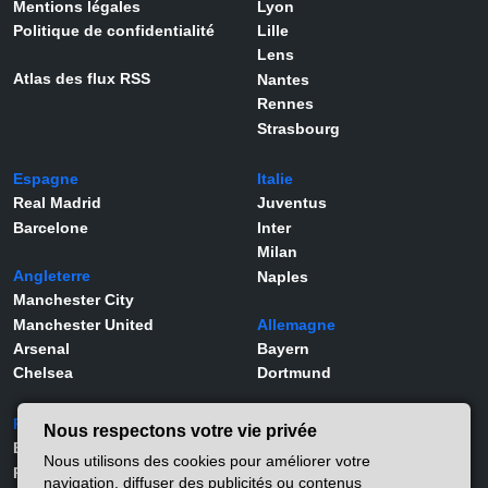
Mentions légales
Lyon
Politique de confidentialité
Lille
Lens
Atlas des flux RSS
Nantes
Rennes
Strasbourg
Espagne
Italie
Real Madrid
Juventus
Barcelone
Inter
Milan
Angleterre
Naples
Manchester City
Manchester United
Allemagne
Arsenal
Bayern
Chelsea
Dortmund
Portugal
Joueurs
Nous respectons votre vie privée
Benfica
Kylian Mbappé
Nous utilisons des cookies pour améliorer votre
Porto
Lamine Yamal
navigation, diffuser des publicités ou contenus