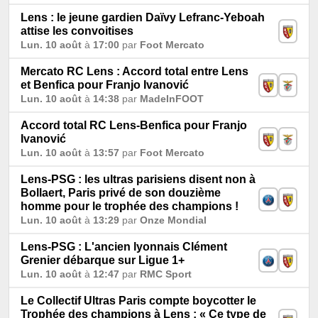
Lens : le jeune gardien Daïvy Lefranc-Yeboah
attise les convoitises
Lun. 10 août
à
17:00
par
Foot Mercato
Mercato RC Lens : Accord total entre Lens
et Benfica pour Franjo Ivanović
Lun. 10 août
à
14:38
par
MadeInFOOT
Accord total RC Lens-Benfica pour Franjo
Ivanović
Lun. 10 août
à
13:57
par
Foot Mercato
Lens-PSG : les ultras parisiens disent non à
Bollaert, Paris privé de son douzième
homme pour le trophée des champions !
Lun. 10 août
à
13:29
par
Onze Mondial
Lens-PSG : L'ancien lyonnais Clément
Grenier débarque sur Ligue 1+
Lun. 10 août
à
12:47
par
RMC Sport
Le Collectif Ultras Paris compte boycotter le
Trophée des champions à Lens : « Ce type de