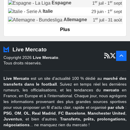
er
er
Espagne
1
juil - 1
sept
er
Italie
29 juin - 1
sept
er
Allemagne
1
juil - 31 août
er
Portugal
1
juil - 15 sept
Plus
Pays-Bas
22 juin - 2 sept
Turquie
22 juin - 4 sept
Live Mercato
er
1
juil - 31
Copyright 2026
Live Mercato
.
août
Belgique
Tous droits réservés.
Live Mercato
est un site d'actualité 100 % dédié au
marché des
transferts dans le football
. Suivez en temps réel les dernières
rumeurs, les officialisations, et les tendances du
mercato
en
France, en Europe et à l'international. Chaque jour, nous agrégons
les informations provenant des plus grandes sources sportives
pour vous proposer un fil d'actu clair, rapide et organisé
par club
:
PSG
,
OM
,
OL
,
Real Madrid
,
FC Barcelone
,
Manchester United
,
Juventus
, et bien d'autres.
Transferts, prêts, prolongations,
négociations
... ne manquez rien du mercato !