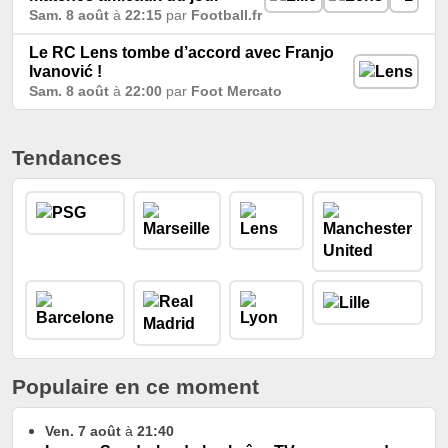
Sam. 8 août
à
22:15
par
Football.fr
Le RC Lens tombe d’accord avec Franjo
Ivanović !
Sam. 8 août
à
22:00
par
Foot Mercato
Tendances
Populaire en ce moment
Ven. 7 août
à
21:40