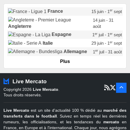
er
France
15 juin - 1
sept
14 juin - 31
août
Angleterre
er
er
Espagne
1
juil - 1
sept
er
Italie
29 juin - 1
sept
er
Allemagne
1
juil - 31 août
er
Portugal
1
juil - 15 sept
Plus
Pays-Bas
22 juin - 2 sept
Turquie
22 juin - 4 sept
Live Mercato
er
1
juil - 31
Copyright 2026
Live Mercato
.
août
Belgique
Tous droits réservés.
Live Mercato
est un site d'actualité 100 % dédié au
marché des
transferts dans le football
. Suivez en temps réel les dernières
rumeurs, les officialisations, et les tendances du
mercato
en
France, en Europe et à l'international. Chaque jour, nous agrégons