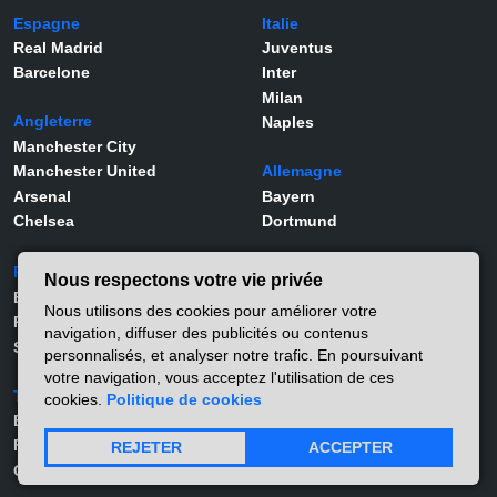
Espagne
Italie
Real Madrid
Juventus
Barcelone
Inter
Milan
Angleterre
Naples
Manchester City
Manchester United
Allemagne
Arsenal
Bayern
Chelsea
Dortmund
Portugal
Joueurs
Nous respectons votre vie privée
Benfica
Kylian Mbappé
Nous utilisons des cookies pour améliorer votre
Porto
Lamine Yamal
navigation, diffuser des publicités ou contenus
Sporting
Rodrygo
personnalisés, et analyser notre trafic. En poursuivant
Vinicius Jr
votre navigation, vous acceptez l'utilisation de ces
Turquie
Viktor Gyökeres
cookies.
Politique de cookies
Besiktas
Alexander Isak
Fernerbahçe
Matthis Abline
REJETER
ACCEPTER
Galatasaray
Lucas Stassin