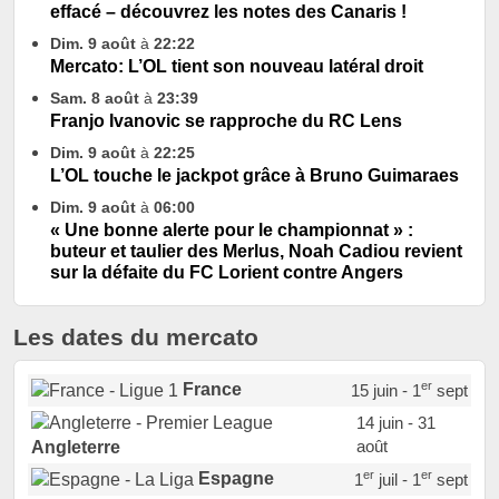
effacé – découvrez les notes des Canaris !
Dim. 9 août
à
22:22
Mercato: L’OL tient son nouveau latéral droit
Sam. 8 août
à
23:39
Franjo Ivanovic se rapproche du RC Lens
Dim. 9 août
à
22:25
L’OL touche le jackpot grâce à Bruno Guimaraes
Dim. 9 août
à
06:00
« Une bonne alerte pour le championnat » :
buteur et taulier des Merlus, Noah Cadiou revient
sur la défaite du FC Lorient contre Angers
Les dates du mercato
er
France
15 juin - 1
sept
14 juin - 31
août
Angleterre
er
er
Espagne
1
juil - 1
sept