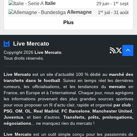
er
Italie
29 juin - 1
sept
er
Allemagne
1
juil - 31 août
er
Portugal
1
juil - 15 sept
Plus
Pays-Bas
22 juin - 2 sept
Turquie
22 juin - 4 sept
Live Mercato
er
1
juil - 31
Copyright 2026
Live Mercato
.
août
Belgique
Tous droits réservés.
Live Mercato
est un site d'actualité 100 % dédié au
marché des
transferts dans le football
. Suivez en temps réel les dernières
rumeurs, les officialisations, et les tendances du
mercato
en
France, en Europe et à l'international. Chaque jour, nous agrégons
les informations provenant des plus grandes sources sportives
pour vous proposer un fil d'actu clair, rapide et organisé
par club
:
PSG
,
OM
,
OL
,
Real Madrid
,
FC Barcelone
,
Manchester United
,
Juventus
, et bien d'autres.
Transferts, prêts, prolongations,
négociations
... ne manquez rien du mercato !
Live Mercato
est un outil simple conçu pour les passionnés de