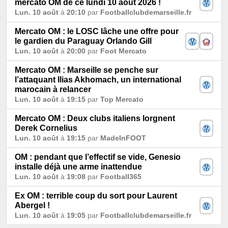
mercato OM de ce lundi 10 août 2026 !
Lun. 10 août
à
20:10
par
Footballclubdemarseille.fr
Mercato OM : le LOSC lâche une offre pour
le gardien du Paraguay Orlando Gill
Lun. 10 août
à
20:00
par
Foot Mercato
Mercato OM : Marseille se penche sur
l’attaquant Ilias Akhomach, un international
marocain à relancer
Lun. 10 août
à
19:15
par
Top Mercato
Mercato OM : Deux clubs italiens lorgnent
Derek Cornelius
Lun. 10 août
à
19:15
par
MadeInFOOT
OM : pendant que l’effectif se vide, Genesio
installe déjà une arme inattendue
Lun. 10 août
à
19:08
par
Football365
Ex OM : terrible coup du sort pour Laurent
Abergel !
Lun. 10 août
à
19:05
par
Footballclubdemarseille.fr