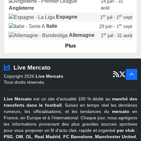
14 juin - 31
août
Angleterre
er
er
Espagne
1
juil - 1
sept
er
Italie
29 juin - 1
sept
er
Allemagne
1
juil - 31 août
er
Portugal
1
juil - 15 sept
Plus
Pays-Bas
22 juin - 2 sept
Turquie
22 juin - 4 sept
Live Mercato
er
1
juil - 31
Copyright 2026
Live Mercato
.
août
Belgique
Tous droits réservés.
Live Mercato
est un site d'actualité 100 % dédié au
marché des
transferts dans le football
. Suivez en temps réel les dernières
rumeurs, les officialisations, et les tendances du
mercato
en
France, en Europe et à l'international. Chaque jour, nous agrégons
les informations provenant des plus grandes sources sportives
pour vous proposer un fil d'actu clair, rapide et organisé
par club
:
PSG
,
OM
,
OL
,
Real Madrid
,
FC Barcelone
,
Manchester United
,