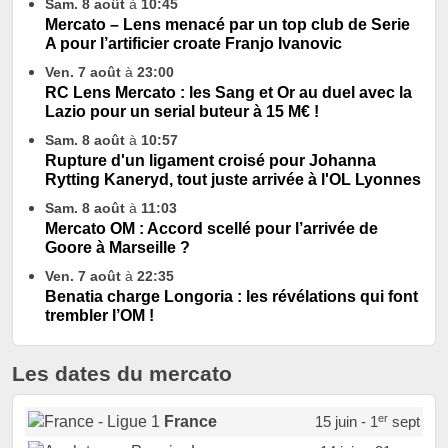
Sam. 8 août
à
10:45
Mercato – Lens menacé par un top club de Serie
A pour l’artificier croate Franjo Ivanovic
Ven. 7 août
à
23:00
RC Lens Mercato : les Sang et Or au duel avec la
Lazio pour un serial buteur à 15 M€ !
Sam. 8 août
à
10:57
Rupture d'un ligament croisé pour Johanna
Rytting Kaneryd, tout juste arrivée à l'OL Lyonnes
Sam. 8 août
à
11:03
Mercato OM : Accord scellé pour l’arrivée de
Goore à Marseille ?
Ven. 7 août
à
22:35
Benatia charge Longoria : les révélations qui font
trembler l’OM !
Les dates du mercato
er
France
15 juin - 1
sept