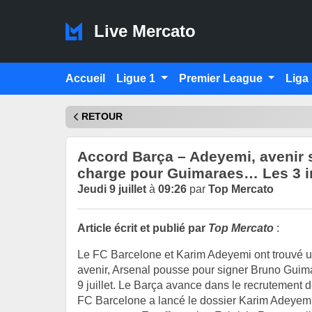
Live Mercato
Accueil
Ligue 1
Premier League
Liga
RETOUR
Accord Barça – Adeyemi, avenir s
charge pour Guimaraes… Les 3 i
Jeudi 9 juillet
à
09:26
par
Top Mercato
Article écrit et publié par
Top Mercato
:
Le FC Barcelone et Karim Adeyemi ont trouvé u
avenir, Arsenal pousse pour signer Bruno Guima
9 juillet. Le Barça avance dans le recrutement
FC Barcelone a lancé le dossier Karim Adeyemi