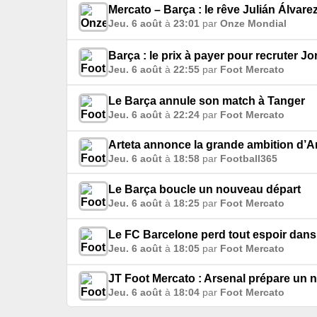
Mercato – Barça : le rêve Julián Álvare
Jeu. 6 août
à
23:01
par
Onze Mondial
Barça : le prix à payer pour recruter Jo
Jeu. 6 août
à
22:55
par
Foot Mercato
Le Barça annule son match à Tanger
Jeu. 6 août
à
22:24
par
Foot Mercato
Arteta annonce la grande ambition d’A
Jeu. 6 août
à
18:58
par
Football365
Le Barça boucle un nouveau départ
Jeu. 6 août
à
18:25
par
Foot Mercato
Le FC Barcelone perd tout espoir dans 
Jeu. 6 août
à
18:05
par
Foot Mercato
JT Foot Mercato : Arsenal prépare un 
Jeu. 6 août
à
18:04
par
Foot Mercato