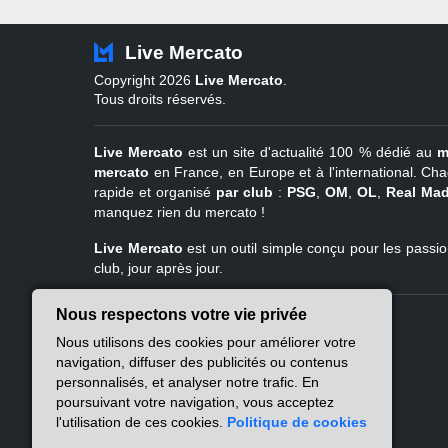
Live Mercato
Copyright 2026
Live Mercato
.
Tous droits réservés.
Live Mercato
est un site d'actualité 100 % dédié au
m
mercato
en France, en Europe et à l'international. Cha
rapide et organisé
par club
:
PSG
,
OM
,
OL
,
Real Mad
manquez rien du mercato !
Live Mercato
est un outil simple conçu pour les passion
club, jour après jour.
Nous respectons votre vie privée
Live Mercato
Ligue 1
Nous utilisons des cookies pour améliorer votre
A propos
PSG
navigation, diffuser des publicités ou contenus
Nous contacter
Marseille
personnalisés, et analyser notre trafic. En
Mentions légales
Lyon
poursuivant votre navigation, vous acceptez
Politique de
Lille
l'utilisation de ces cookies.
Politique de cookies
confidentialité
Lens