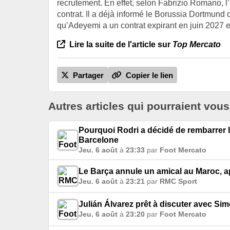
recrutement. En effet, selon Fabrizio Romano, l’
contrat. Il a déjà informé le Borussia Dortmund qu
qu’Adeyemi a un contrat expirant en juin 2027 et 
Lire la suite de l'article sur
Top Mercato
Partager
Copier le lien
Autres articles qui pourraient vous
Pourquoi Rodri a décidé de rembarrer l
Barcelone
Jeu. 6 août
à
23:33
par
Foot Mercato
Le Barça annule un amical au Maroc, ap
Jeu. 6 août
à
23:21
par
RMC Sport
Julián Álvarez prêt à discuter avec Si
Jeu. 6 août
à
23:20
par
Foot Mercato