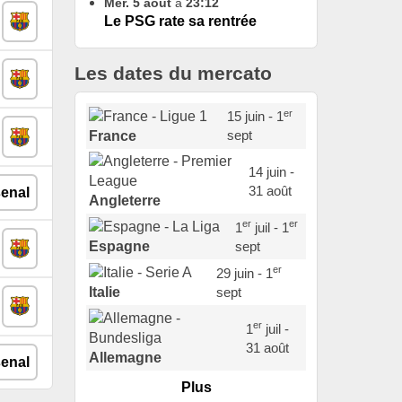
Mer. 5 août
à
23:12
Le PSG rate sa rentrée
Les dates du mercato
er
15 juin - 1
sept
France
14 juin -
31 août
Angleterre
er
er
1
juil - 1
sept
Espagne
er
29 juin - 1
sept
Italie
er
1
juil -
31 août
Allemagne
Plus
er
1
juil -