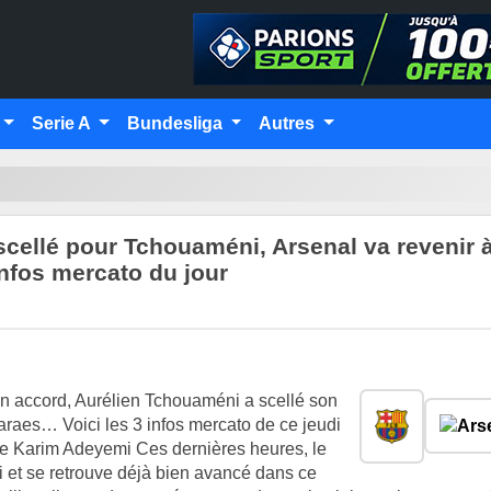
Serie A
Bundesliga
Autres
cellé pour Tchouaméni, Arsenal va revenir à
nfos mercato du jour
n accord, Aurélien Tchouaméni a scellé son
raes… Voici les 3 infos mercato de ce jeudi
 de Karim Adeyemi Ces dernières heures, le
 et se retrouve déjà bien avancé dans ce