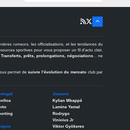
15 sept
Portugal
22 juin - 2
sept
Pays-Bas
22 juin - 4
sept
Turquie
nières rumeurs, les officialisations, et les tendances du
er
1
juil -
urces sportives pour vous proposer un fil d'actu clair,
31 août
.
Transferts, prêts, prolongations, négociations
... ne
Belgique
l vous permet de
suivre l’évolution du mercato
club par
rtugal
Joueurs
nfica
Kylian Mbappé
rto
Lamine Yamal
orting
Rodrygo
Vinicius Jr
rquie
Viktor Gyökeres