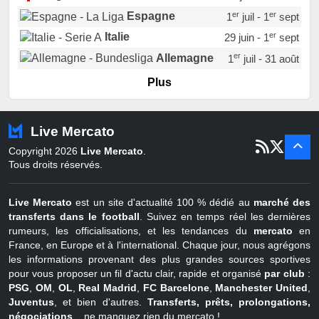
er
er
Espagne
1
juil - 1
sept
er
Italie
29 juin - 1
sept
er
Allemagne
1
juil - 31 août
er
Portugal
1
juil - 15 sept
Plus
Pays-Bas
22 juin - 2 sept
Turquie
22 juin - 4 sept
Live Mercato
er
1
juil - 31
Copyright 2026
Live Mercato
.
août
Belgique
Tous droits réservés.
Live Mercato
est un site d'actualité 100 % dédié au
marché des
transferts dans le football
. Suivez en temps réel les dernières
rumeurs, les officialisations, et les tendances du
mercato
en
France, en Europe et à l'international. Chaque jour, nous agrégons
les informations provenant des plus grandes sources sportives
pour vous proposer un fil d'actu clair, rapide et organisé
par club
:
PSG
,
OM
,
OL
,
Real Madrid
,
FC Barcelone
,
Manchester United
,
Juventus
, et bien d'autres.
Transferts, prêts, prolongations,
négociations
... ne manquez rien du mercato !