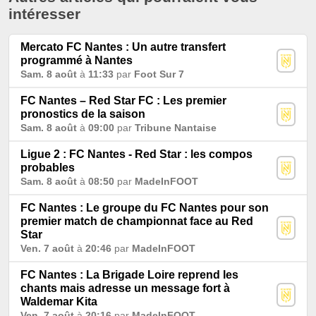
intéresser
Mercato FC Nantes : Un autre transfert
programmé à Nantes
Sam. 8 août
à
11:33
par
Foot Sur 7
FC Nantes – Red Star FC : Les premier
pronostics de la saison
Sam. 8 août
à
09:00
par
Tribune Nantaise
Ligue 2 : FC Nantes - Red Star : les compos
probables
Sam. 8 août
à
08:50
par
MadeInFOOT
FC Nantes : Le groupe du FC Nantes pour son
premier match de championnat face au Red
Star
Ven. 7 août
à
20:46
par
MadeInFOOT
FC Nantes : La Brigade Loire reprend les
chants mais adresse un message fort à
Waldemar Kita
Ven. 7 août
à
20:16
par
MadeInFOOT