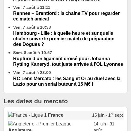
Ven. 7 août
à
11:11
Rennes – Brentford : la chaîne TV pour regarder
ce match amical
Ven. 7 août
à
10:33
Hambourg - Lille : à quelle heure et sur quelle
chaîne suivre le premier match de préparation
des Dogues ?
Sam. 8 août
à
10:57
Rupture d'un ligament croisé pour Johanna
Rytting Kaneryd, tout juste arrivée à l'OL Lyonnes
Ven. 7 août
à
23:00
RC Lens Mercato : les Sang et Or au duel avec la
Lazio pour un serial buteur à 15 M€ !
Les dates du mercato
er
France
15 juin - 1
sept
14 juin - 31
août
Angleterre