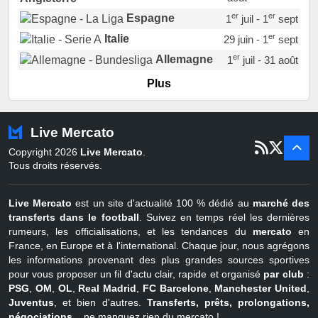
er
er
Espagne
1
juil - 1
sept
er
Italie
29 juin - 1
sept
er
Allemagne
1
juil - 31 août
er
Portugal
1
juil - 15 sept
Plus
Pays-Bas
22 juin - 2 sept
Turquie
22 juin - 4 sept
Live Mercato
er
1
juil - 31
Copyright 2026
Live Mercato
.
août
Belgique
Tous droits réservés.
Live Mercato
est un site d'actualité 100 % dédié au
marché des
transferts dans le football
. Suivez en temps réel les dernières
rumeurs, les officialisations, et les tendances du
mercato
en
France, en Europe et à l'international. Chaque jour, nous agrégons
les informations provenant des plus grandes sources sportives
pour vous proposer un fil d'actu clair, rapide et organisé
par club
:
PSG
,
OM
,
OL
,
Real Madrid
,
FC Barcelone
,
Manchester United
,
Juventus
, et bien d'autres.
Transferts, prêts, prolongations,
négociations
... ne manquez rien du mercato !