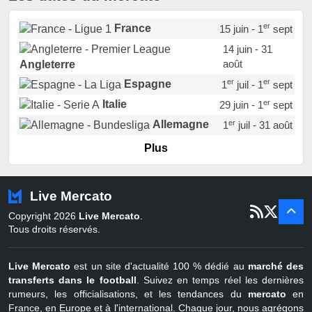
er
France
15 juin - 1
sept
14 juin - 31
août
Angleterre
er
er
Espagne
1
juil - 1
sept
er
Italie
29 juin - 1
sept
er
Allemagne
1
juil - 31 août
er
Portugal
1
juil - 15 sept
Plus
Pays-Bas
22 juin - 2 sept
Turquie
22 juin - 4 sept
Live Mercato
er
1
juil - 31
Copyright 2026
Live Mercato
.
août
Belgique
Tous droits réservés.
Live Mercato
est un site d'actualité 100 % dédié au
marché des
transferts dans le football
. Suivez en temps réel les dernières
rumeurs, les officialisations, et les tendances du
mercato
en
France, en Europe et à l'international. Chaque jour, nous agrégons